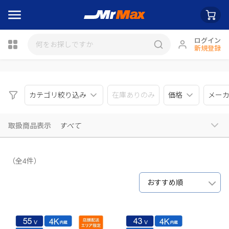
ログイン
新規登録
瓶詰
カテゴリ絞り込み
在庫ありのみ
価格
メー
取扱商品表示
すべて
（全4件）
おすすめ順