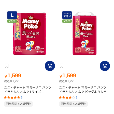
1,599
1,599
￥
￥
税込￥1,758
税込￥1,758
ユニ・チャーム マミーポコ パンツ
ユニ・チャーム マミーポコ パンツ
ドラえもん オムツ Lサイズ
ドラえもん オムツ ビッグより大きい
(9~15kg)62枚
サイズ(13~28kg)36枚
6
1
通常配送 / 店舗受取
通常配送 / 店舗受取