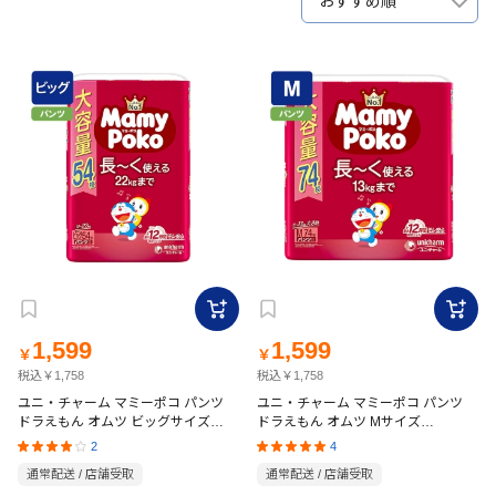
おすすめ順
1,599
1,599
￥
￥
税込￥1,758
税込￥1,758
ユニ・チャーム マミーポコ パンツ
ユニ・チャーム マミーポコ パンツ
ドラえもん オムツ ビッグサイズ
ドラえもん オムツ Mサイズ
(12~22kg)54枚
(6~13kg)74枚
2
4
通常配送 / 店舗受取
通常配送 / 店舗受取