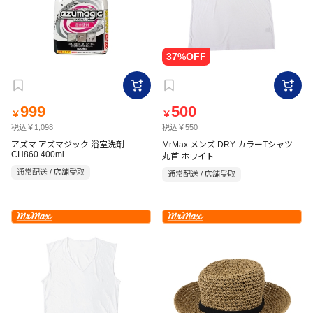
999
500
￥
￥
税込￥1,098
税込￥550
アズマ アズマジック 浴室洗剤
MrMax メンズ DRY カラーTシャツ
CH860 400ml
丸首 ホワイト
通常配送 / 店舗受取
通常配送 / 店舗受取