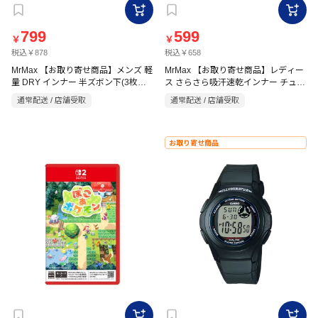
799
599
￥
￥
税込￥878
税込￥658
MrMax 【お取り寄せ商品】メンズ 軽
MrMax 【お取り寄せ商品】レディー
量 DRY インナー 半ズボン下(3枚組)
ス さらさら吸汗速乾インナー チュー
ホワイト
ブタンクトップ ブラック
通常配送 / 店舗受取
通常配送 / 店舗受取
お取り寄せ商品