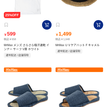
599
1,499
￥
￥
税込￥658
税込￥1,648
MrMax メンズ さらさら吸汗速乾 イ
MrMax ＵＶケアハット F キャメル
ンナー サーフ V首 ホワイト
通常配送 / 店舗受取
通常配送 / 店舗受取