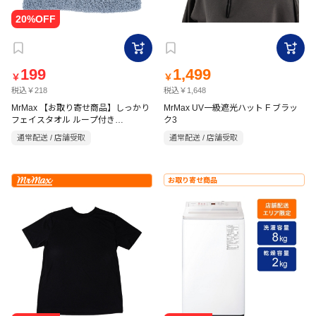
199
1,499
￥
￥
税込￥218
税込￥1,648
MrMax 【お取り寄せ商品】しっかり
MrMax UV一級遮光ハット F ブラッ
フェイスタオル ループ付き
ク3
34×80cm 無地 ブルー
通常配送 / 店舗受取
通常配送 / 店舗受取
お取り寄せ商品