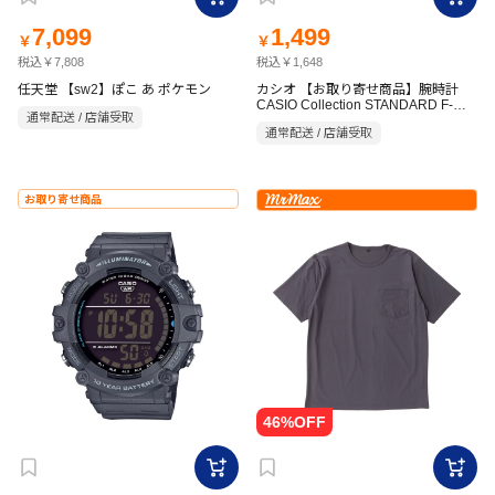
7,099
1,499
￥
￥
税込￥7,808
税込￥1,648
任天堂 【sw2】ぽこ あ ポケモン
カシオ 【お取り寄せ商品】腕時計
CASIO Collection STANDARD F-
通常配送 / 店舗受取
200W-1AJH
通常配送 / 店舗受取
お取り寄せ商品