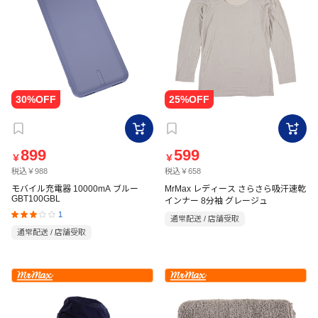
899
599
￥
￥
税込￥988
税込￥658
モバイル充電器 10000mA ブルー
MrMax レディース さらさら吸汗速乾
GBT100GBL
インナー 8分袖 グレージュ
1
通常配送 / 店舗受取
通常配送 / 店舗受取