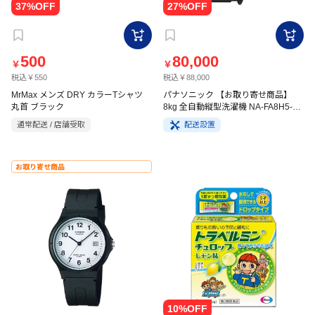
500
80,000
￥
￥
税込￥550
税込￥88,000
MrMax メンズ DRY カラーTシャツ
パナソニック 【お取り寄せ商品】
丸首 ブラック
8kg 全自動縦型洗濯機 NA-FA8H5-W
ホワイト
通常配送 / 店舗受取
配送設置
お取り寄せ商品