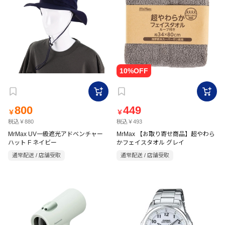
800
449
￥
￥
税込￥880
税込￥493
MrMax UV一級遮光アドベンチャー
MrMax 【お取り寄せ商品】超やわら
ハット F ネイビー
かフェイスタオル グレイ
通常配送 / 店舗受取
通常配送 / 店舗受取