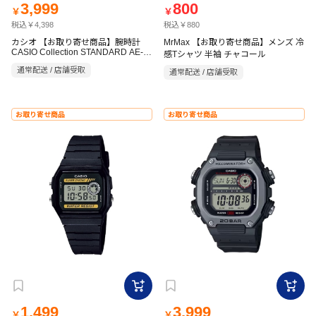
3,999
800
￥
￥
税込￥4,398
税込￥880
カシオ 【お取り寄せ商品】腕時計
MrMax 【お取り寄せ商品】メンズ 冷
CASIO Collection STANDARD AE-
感Tシャツ 半袖 チャコール
1500WH-8BJF
通常配送 / 店舗受取
通常配送 / 店舗受取
お取り寄せ商品
お取り寄せ商品
1,499
3,999
￥
￥