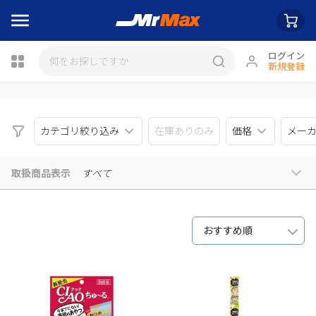
ログイン
新規登録
瓶詰
カテゴリ絞り込み
在庫ありのみ
価格
メー
取扱商品表示
すべて
おすすめ順