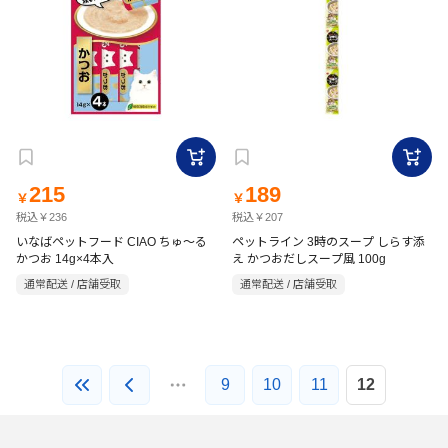
215
189
￥
￥
税込￥236
税込￥207
いなばペットフード CIAO ちゅ～る
ペットライン 3時のスープ しらす添
かつお 14g×4本入
え かつおだしスープ風 100g
通常配送 / 店舗受取
通常配送 / 店舗受取
9
10
11
12