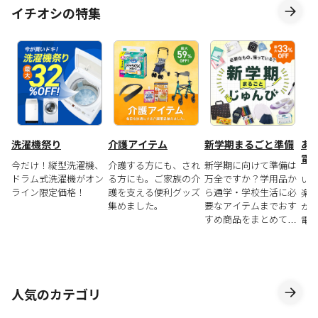
イチオシの特集
洗濯機祭り
介護アイテム
新学期まるごと準備
あ
電
今だけ！縦型洗濯機、
介護する方にも、され
新学期に向けて準備は
ドラム式洗濯機がオン
る方にも。ご家族の介
万全ですか？学用品か
い
ライン限定価格！
護を支える便利グッズ
ら通学・学校生活に必
楽
集めました。
要なアイテムまでおす
が
すめ商品をまとめてご
電
紹介！
人気のカテゴリ