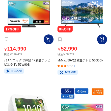
114,990
52,990
￥
￥
税込￥126,489
税込￥58,289
パナソニック 55V型 4K液晶テレビ
MrMax 50V型 液晶テレビ 50G50N
ビエラ TV-55W90B
1
配送設置
配送設置