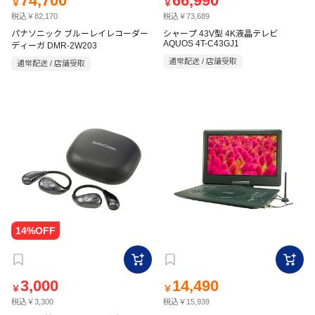
74,700
66,990
￥
￥
税込￥82,170
税込￥73,689
パナソニック ブルーレイレコーダー
シャープ 43V型 4K液晶テレビ
AQUOS 4T-C43GJ1
ディーガ DMR-2W203
通常配送 / 店舗受取
通常配送 / 店舗受取
3,000
14,490
￥
￥
税込￥3,300
税込￥15,939