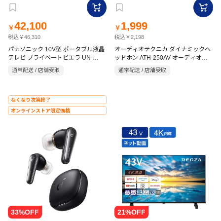
42,100
1,999
￥
￥
税込￥46,310
税込￥2,198
パナソニック 10V型 ポータブル液晶
オーディオテクニカ ダイナミックヘ
テレビ プライベートビエラ UN-
ッドホン ATH-250AV オーディオテ
10E11-W
クニカ
通常配送 / 店舗受取
通常配送 / 店舗受取
なくなり次第終了
オンラインストア限定価格