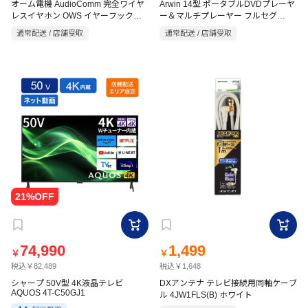
オーム電機 AudioComm 完全ワイヤ
Arwin 14型 ポータブルDVDプレーヤ
レスイヤホン OWS イヤーフック型
ー＆マルチプレーヤー フルセグ
APD-145F
ブラック HP-W610N-K
通常配送 / 店舗受取
通常配送 / 店舗受取
74,990
1,499
￥
￥
税込￥82,489
税込￥1,648
シャープ 50V型 4K液晶テレビ
DXアンテナ テレビ接続用同軸ケーブ
AQUOS 4T-C50GJ1
ル 4JW1FLS(B) ホワイト