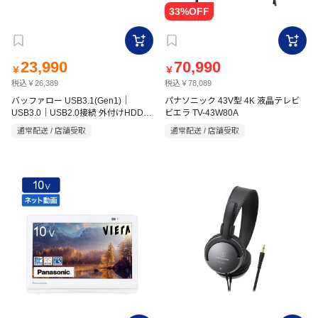
23,990
70,990
￥
￥
税込￥26,389
税込￥78,089
バッファロー USB3.1(Gen1)｜
パナソニック 43V型 4K 液晶テレビ
USB3.0｜USB2.0接続 外付けHDD
ビエラ TV-43W80A
4TB ブラック HDNRLD 4.0U3BA
通常配送 / 店舗受取
通常配送 / 店舗受取