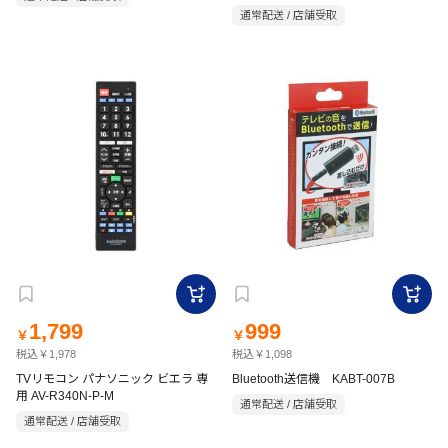
通常配送 / 店舗受取
1,799
999
￥
￥
税込￥1,978
税込￥1,098
TVリモコン パナソニック ビエラ 専
Bluetooth送信機 KABT-007B
用 AV-R340N-P-M
通常配送 / 店舗受取
通常配送 / 店舗受取