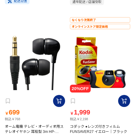
配送設置
通常配送 / 店舗受取
なくなり次第終了
オンラインストア限定価格
699
1,999
￥
￥
税込￥768
税込￥2,198
オーム電機 テレビ・オーディオ用ス
コダック ●レンズ付きフィルム
テレオイヤホン 耳栓型 3m HP-
FUNSAVER27 イエロー｜ブラック