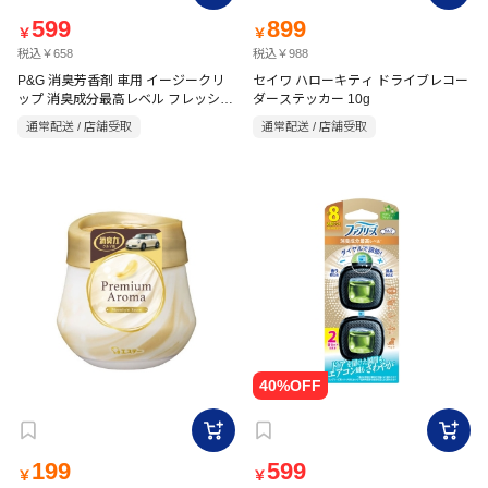
599
899
￥
￥
税込￥658
税込￥988
P&G 消臭芳香剤 車用 イージークリ
セイワ ハローキティ ドライブレコー
ップ 消臭成分最高レベル フレッシュ
ダーステッカー 10g
ブーケ 2.5ml×2
通常配送 / 店舗受取
通常配送 / 店舗受取
199
599
￥
￥