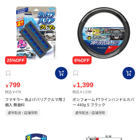
799
1,399
￥
￥
税込￥878
税込￥1,538
フマキラー 虫よけバリアクルマ用 2
ボンフォーム FTラインハンドルカバ
個入 無香料
ー 440g S ブラック
通常配送 / 店舗受取
通常配送 / 店舗受取