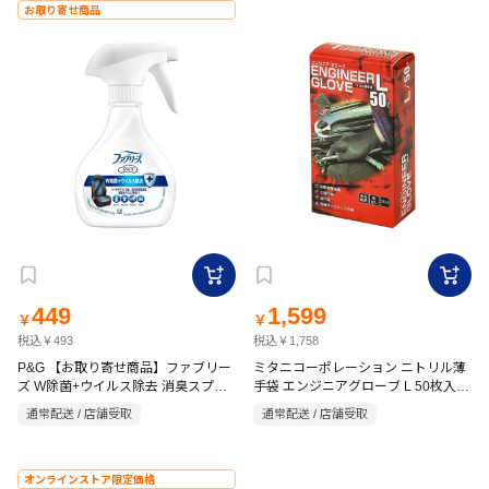
お取り寄せ商品
449
1,599
￥
￥
税込￥493
税込￥1,758
P&G 【お取り寄せ商品】ファブリー
ミタニコーポレーション ニトリル薄
ズ W除菌+ウイルス除去 消臭スプレ
手袋 エンジニアグローブ L 50枚入
ー 車用 210ml
ブラック
通常配送 / 店舗受取
通常配送 / 店舗受取
オンラインストア限定価格