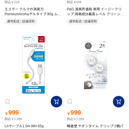
税込￥218
税込￥658
エステー クルマの消臭力
P&G 消臭芳香剤 車用 イージークリ
PremiumAromaゲルタイプ 90g ムー
ップ 消臭成分最高レベル クリーンフ
ンライトシャボン
レッシュ 2.5ml×2
通常配送 / 店舗受取
通常配送 / 店舗受取
999
999
￥
￥
税込￥1,098
税込￥1,098
Lnケーブル1.0m WH 65g
晴香堂 サボンタイム クリップ 2個パ