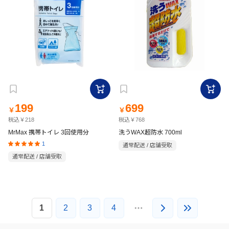
199
699
￥
￥
税込￥218
税込￥768
MrMax 携帯トイレ 3回使用分
洗うWAX超防水 700ml
1
通常配送 / 店舗受取
通常配送 / 店舗受取
1
2
3
4