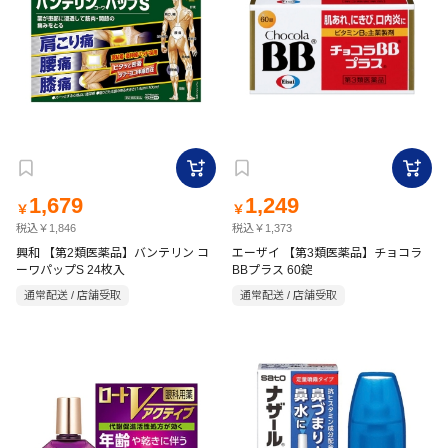
1,679
1,249
￥
￥
税込￥1,846
税込￥1,373
興和 【第2類医薬品】バンテリン コ
エーザイ 【第3類医薬品】チョコラ
ーワパップS 24枚入
BBプラス 60錠
通常配送 / 店舗受取
通常配送 / 店舗受取