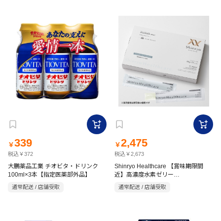
339
2,475
￥
￥
税込￥372
税込￥2,673
大鵬薬品工業 チオビタ・ドリンク
Shinryo Healthcare 【賞味期限間
100ml×3本【指定医薬部外品】
近】高濃度水素ゼリー
VitaminC&VitaminD レモン風味
通常配送 / 店舗受取
通常配送 / 店舗受取
10g×31本入り【機能性表示食品】