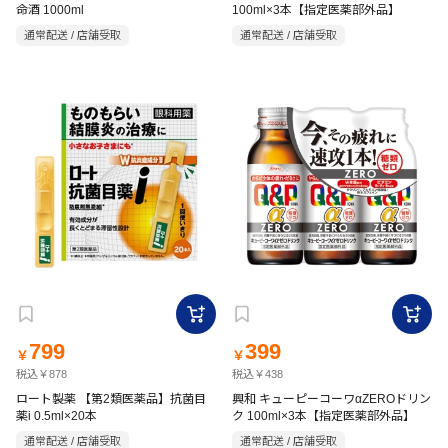
命酒 1000ml
100ml×3本【指定医薬部外品】
通常配送 / 店舗受取
通常配送 / 店舗受取
799
399
￥
￥
税込￥878
税込￥438
ロート製薬 【第2類医薬品】抗菌目
興和 キューピーコーワαZEROドリン
薬i 0.5ml×20本
ク 100ml×3本【指定医薬部外品】
通常配送 / 店舗受取
通常配送 / 店舗受取