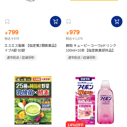
799
979
￥
￥
税込￥878
税込￥1,076
エスエス製薬 【指定第2類医薬品】
興和 キューピーコーワαドリンク
イブA錠 60錠
100ml×10本【指定医薬部外品】
通常配送 / 店舗受取
通常配送 / 店舗受取