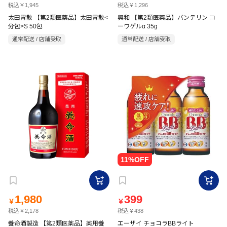
税込￥1,945
税込￥1,296
太田胃散 【第2類医薬品】太田胃散<
興和 【第2類医薬品】バンテリン コ
分包>S 50包
ーワゲルα 35g
通常配送 / 店舗受取
通常配送 / 店舗受取
1,980
399
￥
￥
税込￥2,178
税込￥438
養命酒製造 【第2類医薬品】薬用養
エーザイ チョコラBBライト