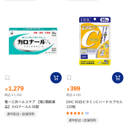
1,279
399
￥
￥
税込￥1,406
税込￥430
第一三共ヘルスケア 【第2類医薬
DHC 60日ビタミンCハードカプセル
品】カロナールA 36錠
120粒
10
通常配送 / 店舗受取
通常配送 / 店舗受取