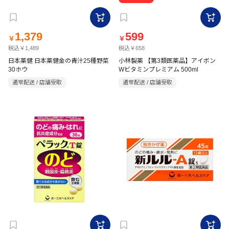
1,379
599
￥
￥
税込￥1,489
税込￥658
日本薬健 日本薬健金の青汁25種野菜
小林製薬 【第3類医薬品】アイボン
30ホウ
Wビタミンプレミアム 500ml
通常配送 / 店舗受取
通常配送 / 店舗受取