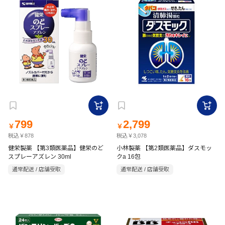
799
2,799
￥
￥
税込￥878
税込￥3,078
健栄製薬 【第3類医薬品】健栄のど
小林製薬 【第2類医薬品】ダスモッ
スプレーアズレン 30ml
クa 16包
通常配送 / 店舗受取
通常配送 / 店舗受取