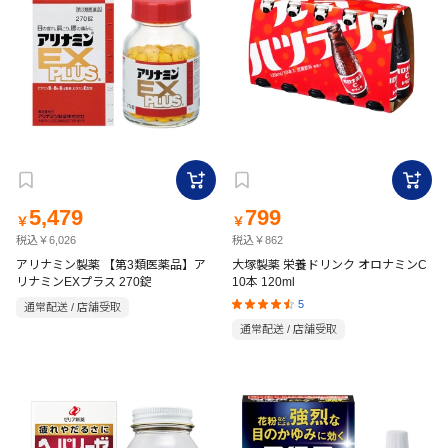
5,479
799
￥
￥
税込￥6,026
税込￥862
アリナミン製薬 【第3類医薬品】ア
大塚製薬 栄養ドリンク オロナミンC
リナミンEXプラス 270錠
10本 120ml
5
通常配送 / 店舗受取
通常配送 / 店舗受取