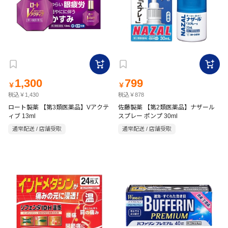
1,300
799
￥
￥
税込￥1,430
税込￥878
ロート製薬 【第3類医薬品】Vアクテ
佐藤製薬 【第2類医薬品】ナザール
ィブ 13ml
スプレー ポンプ 30ml
通常配送 / 店舗受取
通常配送 / 店舗受取