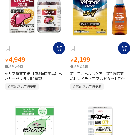
4,949
2,199
￥
￥
税込￥5,443
税込￥2,418
ゼリア新薬工業 【第3類医薬品】ヘ
第一三共ヘルスケア 【第2類医薬
パリーゼプラスii 180錠
品】マイティア アルピタットEXα7
15ml
通常配送 / 店舗受取
通常配送 / 店舗受取