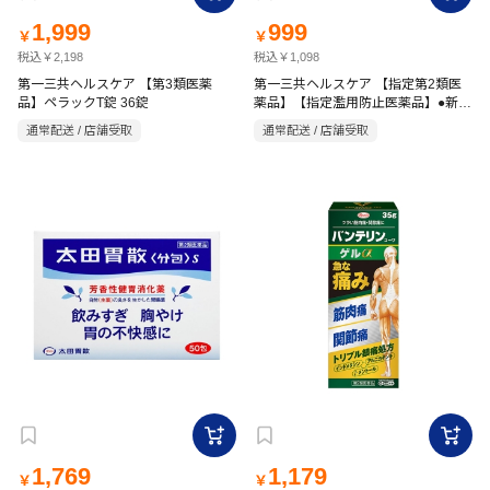
1,999
999
￥
￥
税込￥2,198
税込￥1,098
第一三共ヘルスケア 【第3類医薬
第一三共ヘルスケア 【指定第2類医
品】ペラックT錠 36錠
薬品】【指定濫用防止医薬品】●新ル
ル-A錠s 45錠
通常配送 / 店舗受取
通常配送 / 店舗受取
1,769
1,179
￥
￥