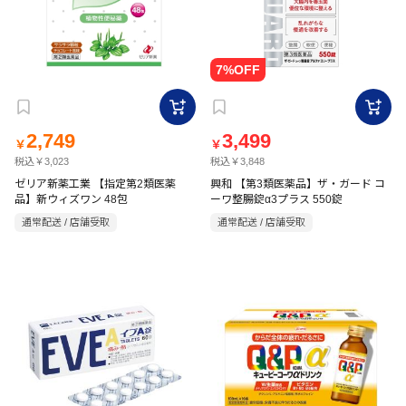
2,749
3,499
￥
￥
税込￥3,023
税込￥3,848
ゼリア新薬工業 【指定第2類医薬
興和 【第3類医薬品】ザ・ガード コ
品】新ウィズワン 48包
ーワ整腸錠α3プラス 550錠
通常配送 / 店舗受取
通常配送 / 店舗受取