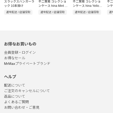
スラックスハンガーラ
不二貿易 コレクショ
不二貿易 コレクショ
不二
ック 10本掛け
ンケース hina Mint グ
ンケース hina Yellow
ンケー
リーン
Marigold イエロー
Blo
通常配送 / 店舗受取
通常配送 / 店舗受取
通常配送 / 店舗受取
通
お得なお買いもの
会員登録・ログイン
お得なセール
MrMaxプライベートブランド
ヘルプ
配送について
ご注文のキャンセルについて
返品について
よくあるご質問
お問い合わせ・ご意見