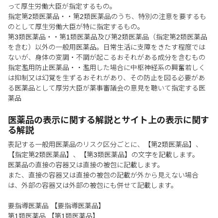
って厚生労働大臣が指定するもの。
指定第2類医薬品・・第2類医薬品のうち、特別の注意を要するも
のとして厚生労働大臣が特に指定するもの。
第3類医薬品・・第1類医薬品及び第2類医薬品（指定第2類医薬品
を含む）以外の一般用医薬品。日常生活に支障をきたす程度では
ないが、身体の変調・不調が起こるおそれがある成分を含むもの
指定濫用防止医薬品・・濫用した場合に中枢神経系の興奮若しく
は抑制又は幻覚を生ずるおそれがあり、その防止を図る必要があ
る医薬品として厚労大臣が薬事審議会の意見を聴いて指定する医
薬品
医薬品の表示に関する解説とサイト上の表示に関す
る解説
表記する一般用医薬品のリスク区分ごとに、【第2類医薬品】、
【指定第2類医薬品】、【第3類医薬品】の文字を記載します。
医薬品の直接の容器又は直接の被包に記載します。
また、直接の容器又は直接の被包の記載が外から見えない場合
は、外部の容器又は外部の被包にも併せて記載します。
要指導医薬品 【要指導医薬品】
第1類医薬品 【第1類医薬品】