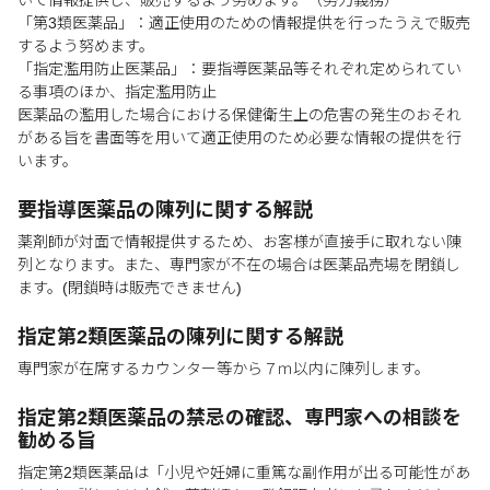
いて情報提供し、販売するよう努めます。（努力義務）
「第3類医薬品」：適正使用のための情報提供を行ったうえで販売
するよう努めます。
「指定濫用防止医薬品」：要指導医薬品等それぞれ定められてい
る事項のほか、指定濫用防止
医薬品の濫用した場合における保健衛生上の危害の発生のおそれ
がある旨を書面等を用いて適正使用のため必要な情報の提供を行
います。
要指導医薬品の陳列に関する解説
薬剤師が対面で情報提供するため、お客様が直接手に取れない陳
列となります。また、専門家が不在の場合は医薬品売場を閉鎖し
ます。(閉鎖時は販売できません)
指定第2類医薬品の陳列に関する解説
専門家が在席するカウンター等から７ｍ以内に陳列します。
指定第2類医薬品の禁忌の確認、専門家への相談を
勧める旨
指定第2類医薬品は「小児や妊婦に重篤な副作用が出る可能性があ