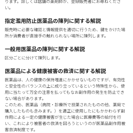
ります。詳しくは店舗の薬剤師か、登録販売者にお尋ねくださ
い。
指定濫用防止医薬品の陳列に関する解説
販売時に必要な確認と情報提供を適切に行うため、鍵をかけた場
所か消費者が直接手の触れられない場所に陳列します。
一般用医薬品の陳列に関する解説
区分ごとに分けて陳列します。
医薬品による健康被害の救済に関する解説
医薬品は、人の健康の保持増進にかかせないものですが、有効性
と安全性のバランスの上に成り立っているという特殊性から、使
用に当たって万全の注意を払ってもなお副作用の発生を防止でき
ない場合があります。
このため、医薬品（病院・診療所で投薬されたものの他、薬局で
購入したものも含みます。）を適正に使用したにもかかわらず副
作用による一定の健康被害が生じた場合に医療費等の給付を行
い、これにより被害者の救済を図ろうというのが医薬品副作用被
害救済制度です。