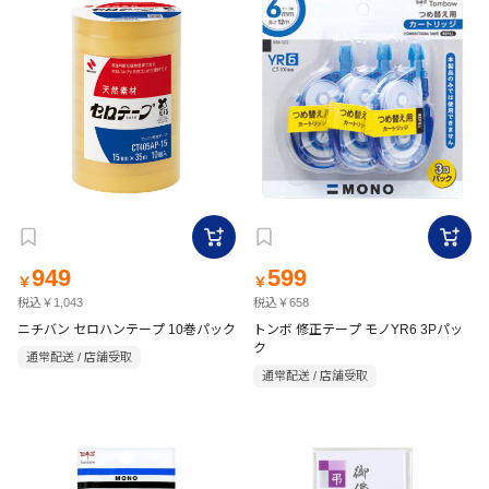
949
599
￥
￥
税込￥1,043
税込￥658
ニチバン セロハンテープ 10巻パック
トンボ 修正テープ モノYR6 3Pパッ
ク
通常配送 / 店舗受取
通常配送 / 店舗受取