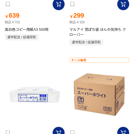
639
299
￥
￥
税込￥702
税込￥328
高白色コピー用紙A3 500枚
マルアイ 窓ぽち袋 ほんの気持ち ク
ローバー
通常配送 / 店舗受取
通常配送 / 店舗受取
ケース販売