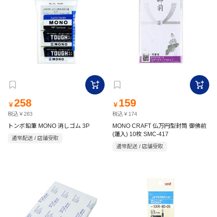
258
159
￥
￥
税込￥283
税込￥174
トンボ鉛筆 MONO 消しゴム 3P
MONO CRAFT 仏万円型封筒 御佛前
(蓮入) 10枚 SMC-417
通常配送 / 店舗受取
通常配送 / 店舗受取