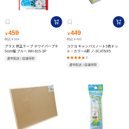
459
449
￥
￥
税込￥504
税込￥493
プラス 修正テープ ホワイパープチ
コクヨ キャンパスノート5色ドッ
5mm幅 ブルー WH-815-3P
ト・カラーA罫 ノ-3CATNX5
2
通常配送 / 店舗受取
通常配送 / 店舗受取