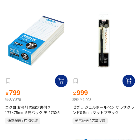
799
999
￥
￥
税込￥878
税込￥1,098
コクヨ お会計票勘定書付き
ゼブラ ジェルボールペン サラサグラ
177×75mm 5冊パック テ-273X5
ンド0.5mm マットブラック
通常配送 / 店舗受取
通常配送 / 店舗受取