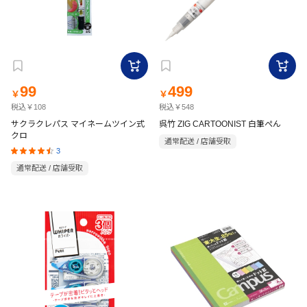
99
499
￥
￥
税込￥108
税込￥548
サクラクレパス マイネームツイン式
呉竹 ZIG CARTOONIST 白筆ぺん
クロ
通常配送 / 店舗受取
3
通常配送 / 店舗受取