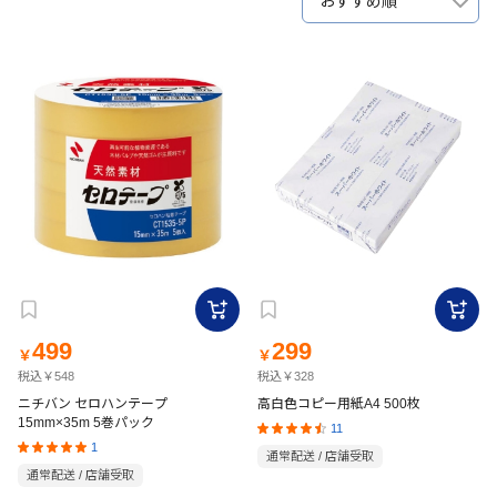
おすすめ順
499
299
￥
￥
税込￥548
税込￥328
ニチバン セロハンテープ
高白色コピー用紙A4 500枚
15mm×35m 5巻パック
11
1
通常配送 / 店舗受取
通常配送 / 店舗受取