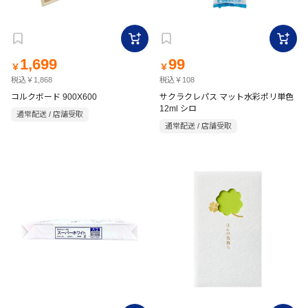
1,699
99
￥
￥
税込￥1,868
税込￥108
コルクボード 900X600
サクラクレパス マット水彩ポリ単色
12ml シロ
通常配送 / 店舗受取
通常配送 / 店舗受取