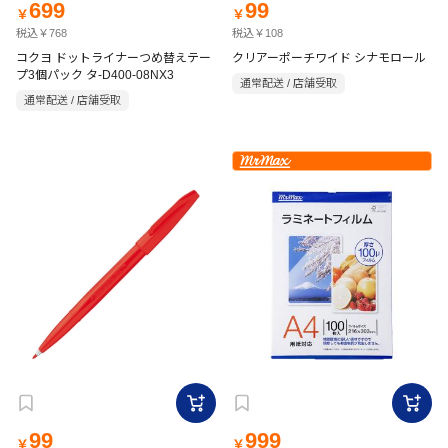
699
99
￥
￥
税込￥768
税込￥108
コクヨ ドットライナーつめ替えテー
クリアーポーチワイド シナモロール
プ3個パック タ-D400-08NX3
通常配送 / 店舗受取
通常配送 / 店舗受取
99
999
￥
￥