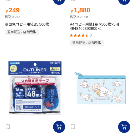
249
1,880
￥
￥
税込￥273
税込￥2,068
高白色コピー用紙B5 500枚
A4コピー用紙1箱 ※500枚×5冊
4948466392900×5
通常配送 / 店舗受取
3
通常配送 / 店舗受取