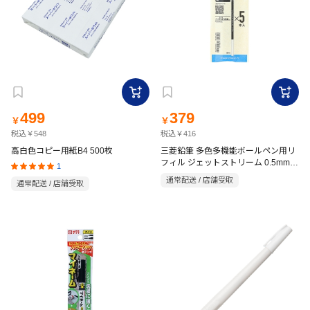
499
379
￥
￥
税込￥548
税込￥416
高白色コピー用紙B4 500枚
三菱鉛筆 多色多機能ボールペン用リ
フィル ジェットストリーム 0.5mm
1
黒 5Pパック 替芯
通常配送 / 店舗受取
通常配送 / 店舗受取