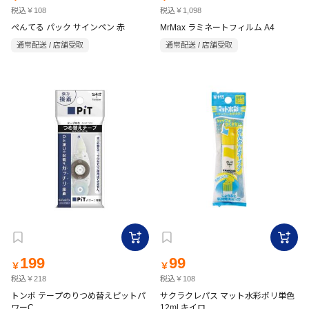
税込￥108
税込￥1,098
ぺんてる パック サインペン 赤
MrMax ラミネートフィルム A4
通常配送 / 店舗受取
通常配送 / 店舗受取
199
99
￥
￥
税込￥218
税込￥108
トンボ テープのりつめ替えピットパ
サクラクレパス マット水彩ポリ単色
ワーC
12ml キイロ