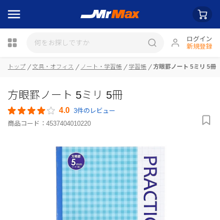
ログイン
新規登録
瓶詰
トップ
文具・オフィス
ノート・学習帳
学習帳
方眼罫ノート 5ミリ 5冊
方眼罫ノート 5ミリ 5冊
4.0
3件のレビュー
商品コード：
4537404010220