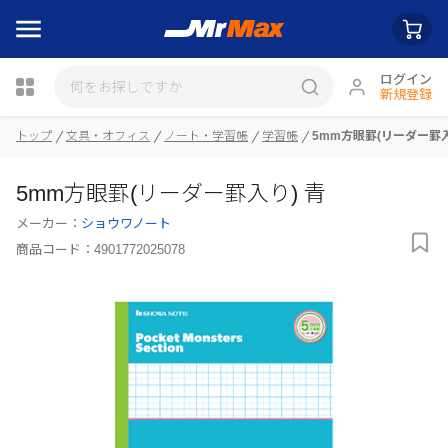
ログイン
新規登録
トップ
文具・オフィス
ノート・学習帳
学習帳
5mm方眼罫(リーダー罫入
瓶詰
5mm方眼罫(リーダー罫入り) 青
メーカー：
ショウワノート
商品コード：
4901772025078