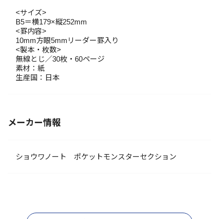
<サイズ>
B5＝横179×縦252mm
<罫内容>
10mm方眼5mmリーダー罫入り
<製本・枚数>
無線とじ／30枚・60ページ
素材：紙
生産国：日本
メーカー情報
ショウワノート ポケットモンスターセクション