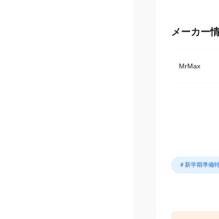
メーカー
MrMax
＃新学期準備