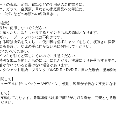
ノートの表紙、定規、鉛筆などの学用品の名前書きに。
ック、ガラス、金属類、革などの家庭用品への筆記に。
ツ・ズボンなどの布類への名前書きに。
の注意】
画以外に使用しないでください。
しく振ったり、落としたりするとインキもれの原因となります。
、ガムテープ、テフロンには不向きです。
用する時は換気を良くし、ご使用後は必ずキャップをして、横置きに保管
る場所を避け、幼児の手に届かない所に保管してください。
かないでください。
にインキが付くと落ちにくいのでご注意ください。
や特殊な加工を施したものには、にじんだり、洗濯により色落ちする場合
や油が付いていると書けない場合があります。
ンクジェット用紙、プリンタブルCD-R・DVD-Rに書いた場合、塗布
に関して】
ニューアルに伴いパッケージデザイン、使用、容量が予告なく変更になる
関して】
々変動しております。発送準備の段階で商品がお取り寄せ、完売となる
ください。