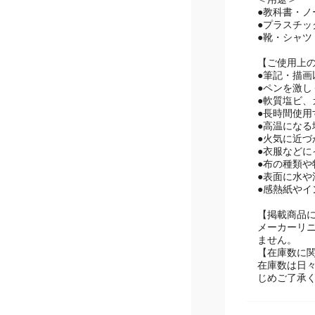
●教科書・
●プラスチ
●靴・シャ
【ご使用上
●筆記・描
●ペンを激
●軟質塩ビ
●長時間使
●高温にな
●火気に近づ
●衣服など
●布の種類
●表面に水
●感熱紙やイ
【掲載商品
メーカーリ
ません。
【在庫数に
在庫数は日
じめご了承