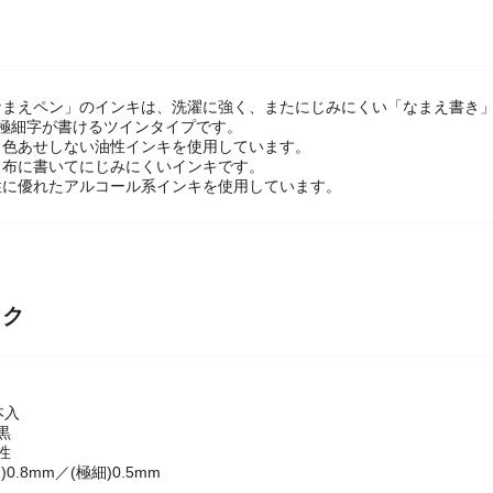
なまえペン」のインキは、洗濯に強く、またにじみにくい「なまえ書き
と極細字が書けるツインタイプです。
、色あせしない油性インキを使用しています。
、布に書いてにじみにくいインキです。
性に優れたアルコール系インキを使用しています。
ック
本入
黒
性
0.8mm／(極細)0.5mm