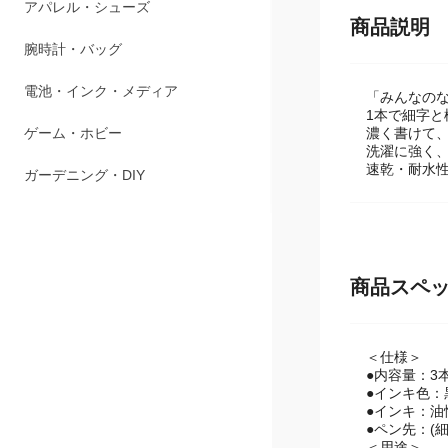
アパレル・シューズ
商品説明
腕時計・バッグ
電池・インク・メディア
「みんなの
1本で細字
ゲーム・ホビー
濃く書けて
洗濯に強く
速乾・耐水
ガーデニング・DIY
商品スペ
＜仕様＞
●内容量：3
●インキ色：
●インキ：油
●ペン先：(細)
＜用途＞