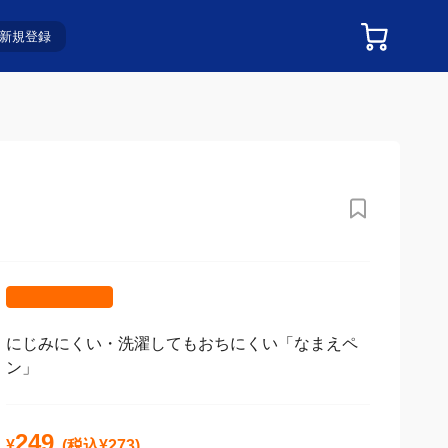
新規登録
にじみにくい・洗濯してもおちにくい「なまえペ
ン」
249
¥
(税込¥
273
)