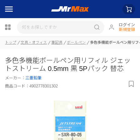
ログイン
新規登録
トップ
文具・オフィス
筆記具
ボールペン
多色多機能ボールペン用リフィル
瓶詰
多色多機能ボールペン用リフィル ジェッ
トストリーム 0.5mm 黒 5Pパック 替芯
メーカー：
三菱鉛筆
商品コード：
4902778301302