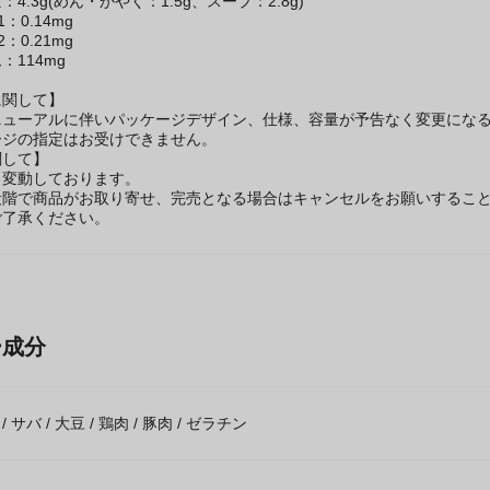
2.7g
4.3g(めん・かやく：1.5g、スープ：2.8g)
：0.14mg
：0.21mg
：114mg
に関して】
ニューアルに伴いパッケージデザイン、仕様、容量が予告なく変更になる
ージの指定はお受けできません。
関して】
々変動しております。
段階で商品がお取り寄せ、完売となる場合はキャンセルをお願いするこ
ご了承ください。
ー成分
麦 / サバ / 大豆 / 鶏肉 / 豚肉 / ゼラチン