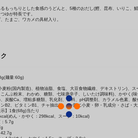
るもっちりとした食感のうどんと、5種のおだし(鰹、昆布、いりこ、
なつゆが特長です。
げ、たまご、ワカメの具材入り。
ック
(麺量:60g)
】
小麦粉(国内製造)、植物油脂、食塩、大豆食物繊維、デキストリン)、
こんぶ粉末、わかめ、糖類、七味唐辛子、しいたけ調味料)、かやく(味
a)、炭酸Ca、増粘多糖類、乳化剤、香料、pH調整剤、カラメル色素、
ンB2、ビタミンB1、チャ抽出物、(一部に小麦・卵・乳成分・さば・
】1食(68g)当たり
cal(めん・かやく：298kcal、スープ：10kcal)
5.7g
g