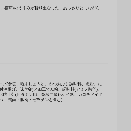
鯖、椎茸)のうまみが折り重なった、あっさりとしながら
スープ(食塩、粉末しょうゆ、かつおぶし調味料、魚粉、に
付油揚げ、味付卵)／加工でん粉、調味料(アミノ酸等)、
酸化防止剤(ビタミンE)、微粒二酸化ケイ素、カロチノイド
大豆・鶏肉・豚肉・ゼラチンを含む)