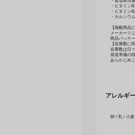
・炭水化物：4
・食塩相当量：
・ビタミンB1
・ビタミンB2
・カルシウム
【掲載商品
メーカーリ
商品パッケ
【在庫数に
在庫数は日
発送準備の
あらかじめ
アレルギ
卵 / 乳 / 小