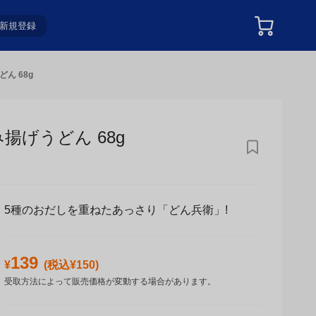
新規登録
ん 68g
げうどん 68g
5種のおだしを重ねたあっさり「どん兵衛」!
139
¥
(税込¥
150
)
受取方法によって販売価格が変動する場合があります。