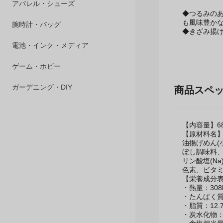
ペット用品
◆つるみのあ
アパレル・シューズ
も風味豊か
◆きざみ揚
腕時計・バッグ
電池・インク・メディア
ゲーム・ホビー
商品スペ
ガーデニング・DIY
【内容量】68g
【原材料名
油揚げめん(
ぼし調味料、
リン酸塩(N
色素、ビタミ
【栄養成分表示
・熱量：308k
・たんぱく質：
・脂質：12.7