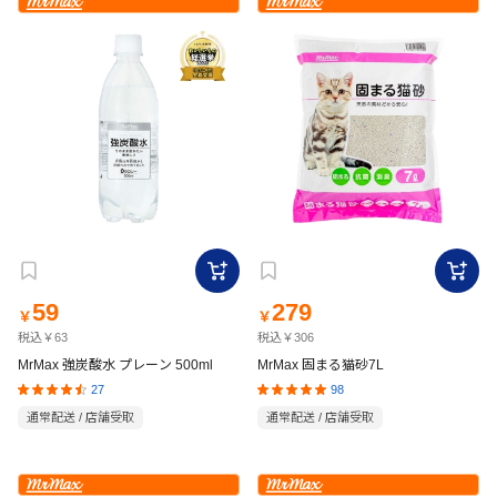
59
279
￥
￥
税込￥63
税込￥306
MrMax 強炭酸水 プレーン 500ml
MrMax 固まる猫砂7L
27
98
通常配送 / 店舗受取
通常配送 / 店舗受取