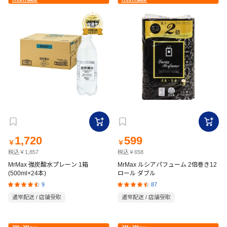
1,720
599
￥
￥
税込￥1,857
税込￥658
MrMax 強炭酸水プレーン 1箱
MrMax ルシアパフューム 2倍巻き12
(500ml×24本)
ロール ダブル
9
87
通常配送 / 店舗受取
通常配送 / 店舗受取