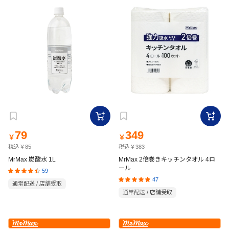
79
349
￥
￥
税込￥85
税込￥383
MrMax 炭酸水 1L
MrMax 2倍巻きキッチンタオル 4ロ
ール
59
47
通常配送 / 店舗受取
通常配送 / 店舗受取