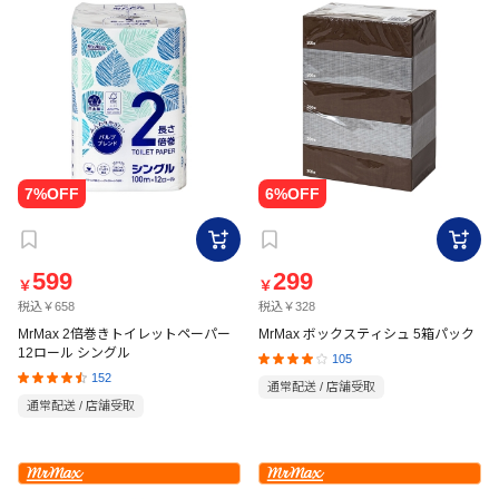
599
299
￥
￥
税込￥658
税込￥328
MrMax 2倍巻きトイレットペーパー
MrMax ボックスティシュ 5箱パック
12ロール シングル
105
152
通常配送 / 店舗受取
通常配送 / 店舗受取