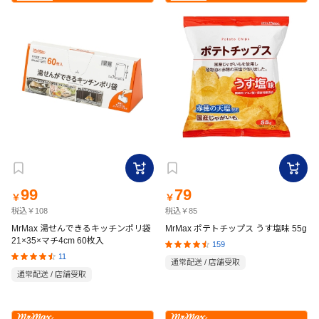
99
79
￥
￥
税込￥108
税込￥85
MrMax 湯せんできるキッチンポリ袋
MrMax ポテトチップス うす塩味 55g
21×35×マチ4cm 60枚入
159
11
通常配送 / 店舗受取
通常配送 / 店舗受取