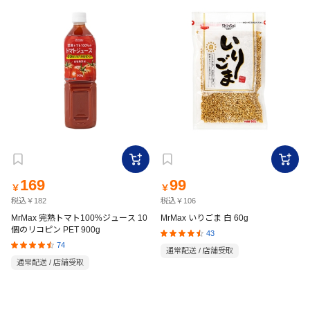
169
99
￥
￥
税込￥182
税込￥106
MrMax 完熟トマト100%ジュース 10
MrMax いりごま 白 60g
個のリコピン PET 900g
43
74
通常配送 / 店舗受取
通常配送 / 店舗受取