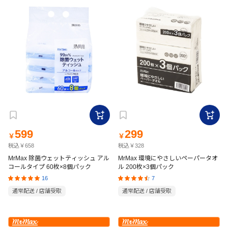
599
299
￥
￥
税込￥658
税込￥328
MrMax 除菌ウェットティッシュ アル
MrMax 環境にやさしいペーパータオ
コールタイプ 60枚×8個パック
ル 200枚×3個パック
16
7
通常配送 / 店舗受取
通常配送 / 店舗受取