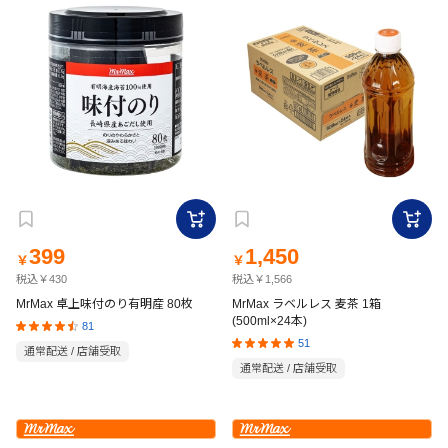
399
1,450
￥
￥
税込￥430
税込￥1,566
MrMax 卓上味付のり有明産 80枚
MrMax ラベルレス 麦茶 1箱
(500ml×24本)
81
51
通常配送 / 店舗受取
通常配送 / 店舗受取