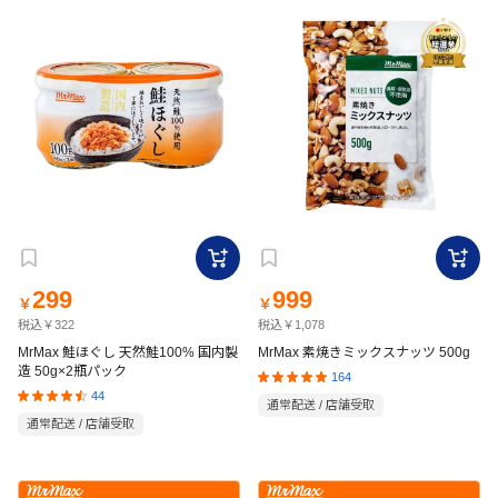
299
999
￥
￥
税込￥322
税込￥1,078
MrMax 鮭ほぐし 天然鮭100% 国内製
MrMax 素焼きミックスナッツ 500g
造 50g×2瓶パック
164
44
通常配送 / 店舗受取
通常配送 / 店舗受取