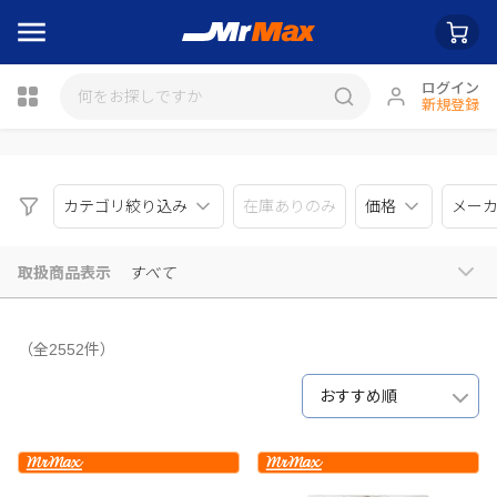
ログイン
新規登録
瓶詰
カテゴリ絞り込み
在庫ありのみ
価格
メー
取扱商品表示
すべて
（全2552件）
おすすめ順