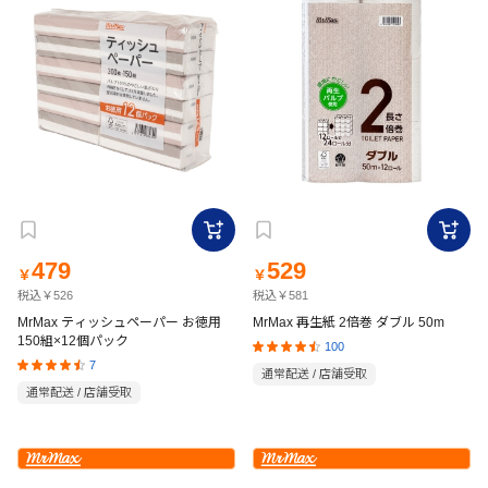
479
529
￥
￥
税込￥526
税込￥581
MrMax ティッシュペーパー お徳用
MrMax 再生紙 2倍巻 ダブル 50m
150組×12個パック
100
7
通常配送 / 店舗受取
通常配送 / 店舗受取