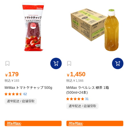
179
1,450
￥
￥
税込￥193
税込￥1,566
MrMax トマトケチャップ 500g
MrMax ラベルレス 緑茶 1箱
(500ml×24本)
62
31
通常配送 / 店舗受取
通常配送 / 店舗受取