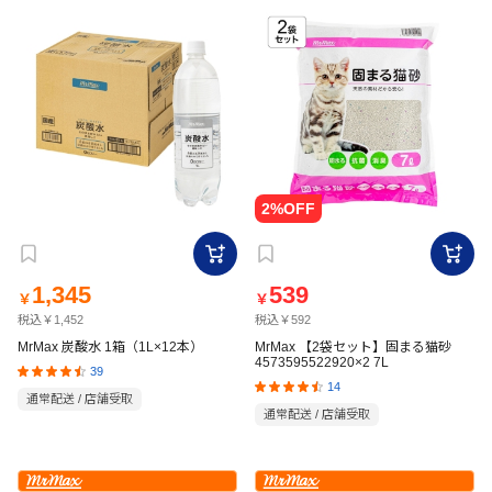
1,345
539
￥
￥
税込￥1,452
税込￥592
MrMax 炭酸水 1箱（1L×12本）
MrMax 【2袋セット】固まる猫砂
4573595522920×2 7L
39
14
通常配送 / 店舗受取
通常配送 / 店舗受取