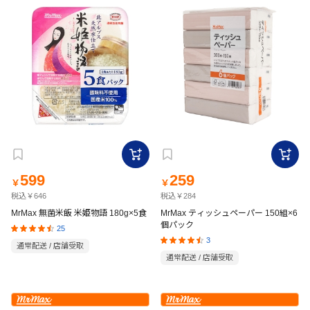
599
259
￥
￥
税込￥646
税込￥284
MrMax 無菌米飯 米姫物語 180g×5食
MrMax ティッシュペーパー 150組×6
個パック
25
3
通常配送 / 店舗受取
通常配送 / 店舗受取