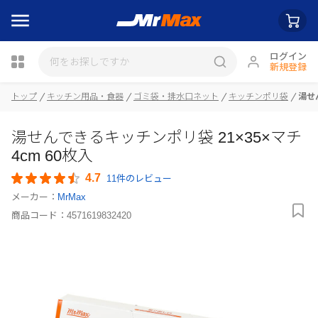
ログイン
新規登録
トップ
キッチン用品・食器
ゴミ袋・排水口ネット
キッチンポリ袋
湯せ
瓶詰
湯せんできるキッチンポリ袋 21×35×マチ
4cm 60枚入
4.7
11件のレビュー
メーカー：
MrMax
商品コード：
4571619832420