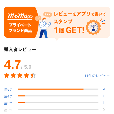
購入者レビュー
4.7
/ 5.0
11件のレビュー
9
星
5
つ
1
星
4
つ
1
星
3
つ
0
星
2
つ