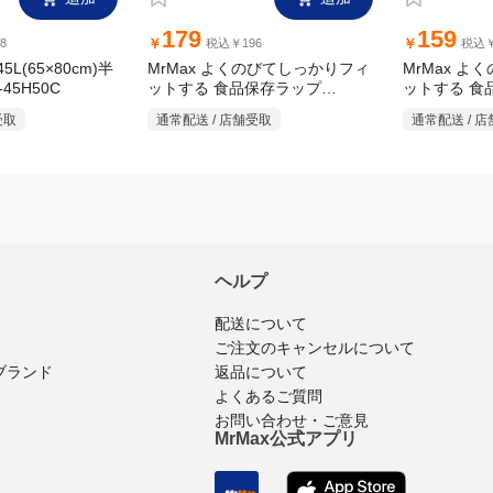
追加
追加
179
159
￥
￥
8
税込￥196
税込￥
5L(65×80cm)半
MrMax よくのびてしっかりフィ
MrMax 
-45H50C
ットする 食品保存ラップ
ットする 食
30cm×50m
22cm×50m
通常配送 / 店舗受取
通常配送 / 
受取
ヘルプ
配送について
ご注文のキャンセルについて
返品について
ブランド
よくあるご質問
お問い合わせ・ご意見
MrMax公式アプリ