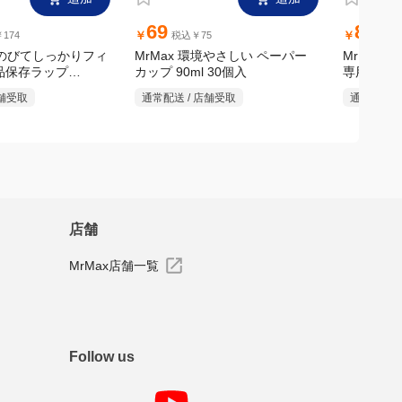
追加
追加
69
899
￥
￥
174
税込￥75
税
よくのびてしっかりフィ
MrMax 環境やさしい ペーパー
MrMax 
品保存ラップ
専用
カップ 90ml 30個入
店舗受取
通常配送 /
通常配送 / 店舗受取
店舗
MrMax店舗一覧
Follow us