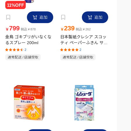
追加
追加
799
239
￥
￥
税込￥878
税込￥262
金鳥 ゴキブリがいなくな
日本製紙クレシア スコッ
るスプレー 200ml
ティ ペーパーふきん サッ
とサッと
2
2
通常配送 / 店舗受取
通常配送 / 店舗受取