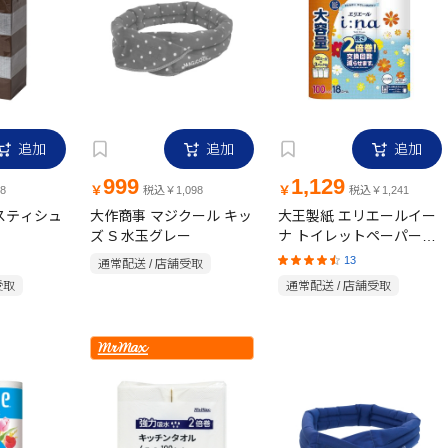
追加
追加
追加
999
1,129
￥
￥
8
税込￥1,098
税込￥1,241
クスティシュ
大作商事 マジクール キッ
大王製紙 エリエールイー
ズ S 水玉グレー
ナ トイレットペーパー2
倍巻 シングル 18ロール
13
通常配送 / 店舗受取
受取
通常配送 / 店舗受取