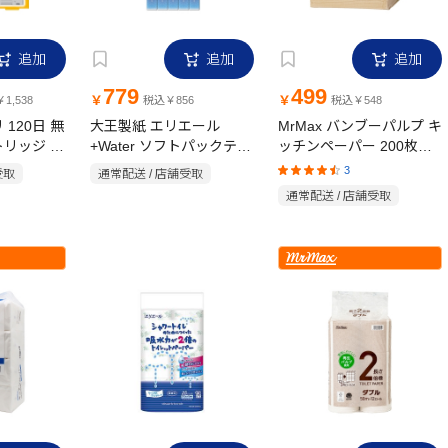
追加
追加
追加
779
499
￥
￥
1,538
税込￥856
税込￥548
120日 無
大王製紙 エリエール
MrMax バンブーパルプ キ
リッジ 2
+Water ソフトパックティ
ッチンペーパー 200枚
シュー 120組×10個パック
×100組 8個パック
3
受取
通常配送 / 店舗受取
通常配送 / 店舗受取