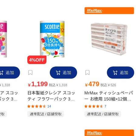
追加
追加
追加
1,199
479
￥
￥
1,318
税込￥1,318
税込￥526
ア スコッ
日本製紙クレシア スコッ
MrMax ティッシュペーパ
ック 3倍
ティ フラワーパック 3倍
ー お徳用 150組×12個パ
ル(ダブル)
長持ち12ロール(シング
ック
14
7
香り
ル)くつろぎの花の香り
受取
通常配送 / 店舗受取
通常配送 / 店舗受取