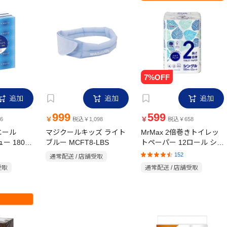
追加
追加
追加
999
599
￥
￥
6
税込￥1,098
税込￥658
エール
マジクールキッズ ライト
MrMax 2倍巻きトイレッ
ュー 180組
ブルー MCFT8-LBS
トペーパー 12ロール シン
グル
152
通常配送 / 店舗受取
受取
通常配送 / 店舗受取