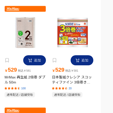
追加
追加
529
529
￥
￥
税込￥581
税込￥581
MrMax 再生紙 2倍巻 ダブ
日本製紙クレシア スコッ
ル 50m
ティファイン 3倍巻きキ
ッチンタオル 4ロール
100
20
通常配送 / 店舗受取
通常配送 / 店舗受取