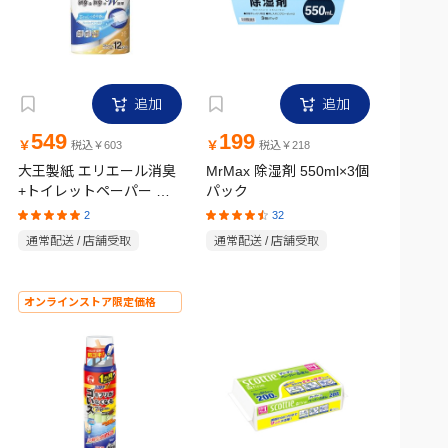
追加
追加
549
199
￥
￥
税込￥603
税込￥218
大王製紙 エリエール消臭
MrMax 除湿剤 550ml×3個
+トイレットペーパー ダ
パック
ブル 12ロール フレッシュ
2
32
クリア
通常配送 / 店舗受取
通常配送 / 店舗受取
オンラインストア限定価格