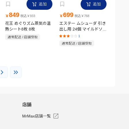
追加
追加
849
699
￥
￥
税込￥933
税込￥768
花王 めぐりズム蒸気の温
エステー ムシューダ 引き
熱シート8枚 8枚
出し用 24個 マイルドソー
プ
1
通常配送 / 店舗受取
通常配送 / 店舗受取
店舗
MrMax店舗一覧