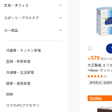
文具・オフィス
スポーツ・アウトドア
カー用品
冷蔵庫・キッチン家電
579
￥
税込￥63
空調・季節家電
大王製紙 エリ
+Water ティシ
洗濯機・生活家電
5個
11
通常配送 / 店舗
健康・美容家電
照明
スマホ/PCアクセサリ