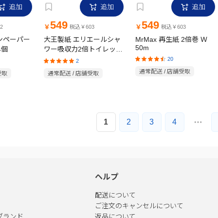
追加
追加
追加
549
549
￥
￥
2
税込￥603
税込￥603
チンペーパー
大王製紙 エリエールシャ
MrMax 再生紙 2倍巻 Ｗ
50m
4個
ワー吸収力2倍トイレット
ペーパー ダブル 12ロール
20
2
通常配送 / 店舗受取
受取
通常配送 / 店舗受取
1
2
3
4
ヘルプ
配送について
ご注文のキャンセルについて
ブランド
返品について