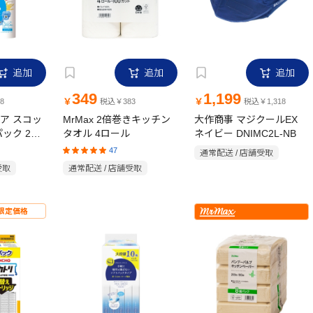
追加
追加
追加
349
1,199
￥
￥
8
税込￥383
税込￥1,318
ア スコッ
MrMax 2倍巻きキッチン
大作商事 マジクールEX
ック 2倍
タオル 4ロール
ネイビー DNIMC2L-NB
(シング
47
通常配送 / 店舗受取
花の香り
受取
通常配送 / 店舗受取
限定価格