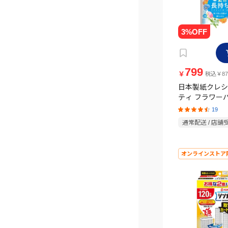
799
￥
税込￥87
日本製紙クレシ
ティ フラワーパ
長持ち12ロール
19
ル)くつろぎの
通常配送 / 店舗
オンラインストア