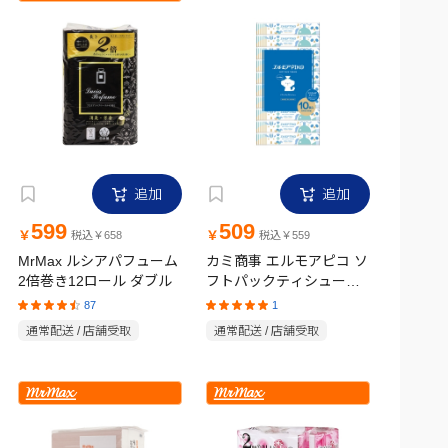
追加
追加
599
509
￥
￥
税込￥658
税込￥559
MrMax ルシアパフューム
カミ商事 エルモアピコ ソ
2倍巻き12ロール ダブル
フトパックティシュー
150組 10パック
87
1
通常配送 / 店舗受取
通常配送 / 店舗受取