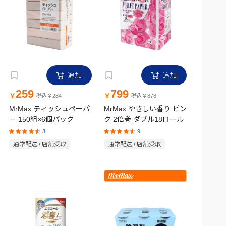
追加
追加
259
799
￥
￥
税込￥284
税込￥878
MrMax ティッシュペーパ
MrMax やさしい香り ピン
ー 150組×6個パック
ク 2倍巻 ダブル18ロール
3
9
通常配送 / 店舗受取
通常配送 / 店舗受取