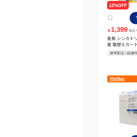
1,399
￥
税込￥
金鳥 シンカトリ 
臭 取替えカート
個パック
通常配送 / 店舗