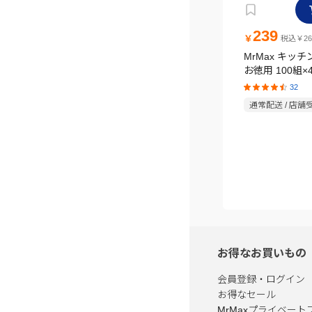
239
￥
税込￥26
MrMax キッ
お徳用 100組×
32
通常配送 / 店舗
お得なお買いもの
会員登録・ログイン
お得なセール
MrMaxプライベート