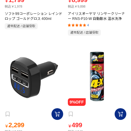
￥
￥
税込￥1,978
税込￥9,898
ソフト99コーポレーション レインド
アイリスオーヤマ リンサークリーナ
ロップ ゴールドグロス 400ml
ー RNS-P10-W 自動散水 温水洗浄
4
通常配送 / 店舗受取
通常配送 / 店舗受取
2,299
499
￥
￥