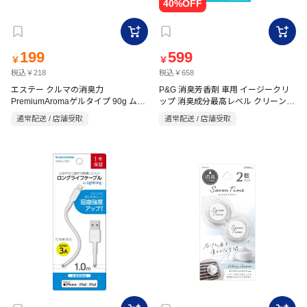
199
599
￥
￥
税込￥218
税込￥658
エステー クルマの消臭力
P&G 消臭芳香剤 車用 イージークリ
PremiumAromaゲルタイプ 90g ムー
ップ 消臭成分最高レベル クリーンフ
ンライトシャボン
レッシュ 2.5ml×2
通常配送 / 店舗受取
通常配送 / 店舗受取