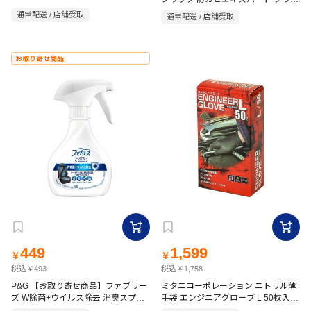
タルアクア 2.5ml×2個
通常配送 / 店舗受取
通常配送 / 店舗受取
お取り寄せ商品
449
1,599
￥
￥
税込￥493
税込￥1,758
P&G 【お取り寄せ商品】ファブリー
ミタニコーポレーション ニトリル薄
ズ W除菌+ウイルス除去 消臭スプレ
手袋 エンジニアグローブ L 50枚入
ー 車用 210ml
ブラック