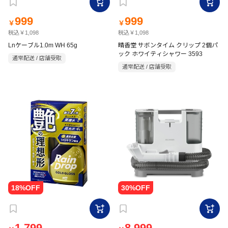
999
999
￥
￥
税込￥1,098
税込￥1,098
Lnケーブル1.0m WH 65g
晴香堂 サボンタイム クリップ 2個パ
ック ホワイティシャワー 3593
通常配送 / 店舗受取
通常配送 / 店舗受取
1,799
8,999