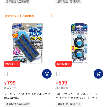
通常配送 / 店舗受取
通常配送 / 店舗受取
オンラインストア限定価格
799
599
￥
￥
税込￥878
税込￥658
フマキラー 虫よけバリアクルマ用 2
P&G ファブリーズ クルマ イージー
個入 無香料
クリップ 抗菌エキスパート クリー
ン・ブルー・シャボン 2.5mL×2個
通常配送 / 店舗受取
通常配送 / 店舗受取