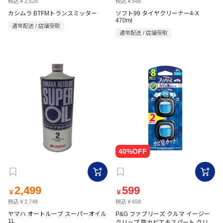
税込￥2,528
税込￥548
カシムラ BTFMトランスミッター
ソフト99 タイヤクリーナー4-X
470ml
通常配送 / 店舗受取
通常配送 / 店舗受取
2,499
599
￥
￥
税込￥2,748
税込￥658
ヤマハ オートルーブ スーパーオイル
P&G ファブリーズ クルマ イージー
1L
クリップ 防カビエキスパート クリス