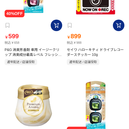
599
899
￥
￥
税込￥658
税込￥988
P&G 消臭芳香剤 車用 イージークリ
セイワ ハローキティ ドライブレコー
ップ 消臭成分最高レベル フレッシュ
ダーステッカー 10g
ブーケ 2.5ml×2
通常配送 / 店舗受取
通常配送 / 店舗受取