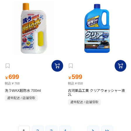
699
599
￥
￥
税込￥768
税込￥658
洗うWAX超防水 700ml
古河薬品工業 クリアウォッシャー液
2L
通常配送 / 店舗受取
通常配送 / 店舗受取