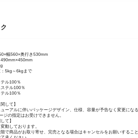
ック
0×幅560×奥行き530mm
90mm×450mm
g
5kg～6kgまで
テル100％
ステル100％
テル100％
に関して】
ニューアルに伴いパッケージデザイン、仕様、容量が予告なく変更にな
ケージの指定はお受けできません。
関して】
々変動しております。
段階で商品がお取り寄せ、完売となる場合はキャンセルをお願いするこ
ご了承ください。