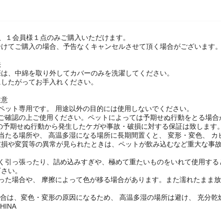
は、１会員様１点のみご購入いただけます。
けてご購入の場合、予告なくキャンセルさせて頂く場合がございます。
法
際は、中綿を取り外してカバーのみを洗濯してください。
にしたがってお手入れください。
注意
ペット専用です。 用途以外の目的には使用しないでください。
をご確認の上ご使用ください。ペットによっては予期せぬ行動をとる場合
トの予期せぬ行動から発生したケガや事故・破損に対する保証は致します
当たる場所や、 高温多湿になる場所に長期間置くと、 変形・変色、 
破損や変質等の異常が見られたときは、ペットが飲み込むなど重大な事
強く引っ張ったり、詰め込みすぎや、極めて重たいものをいれて使用する
下さい。
湿った場合や、 摩擦によって色が移る場合があります。また濡れたまま
。
場合は、変色・変形の原因になるため、 高温多湿の場所は避け、 充分
HINA