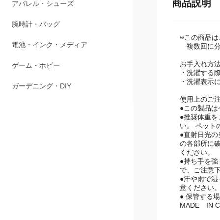
商品説明
アパレル・シューズ
腕時計・バッグ
※この商品
電池・インク・メディア
複数回に分
お手入れ方
ゲーム・ホビー
・洗濯する
・洗濯表示
ガーデニング・DIY
使用上のご
●この製品は
●推奨体重
い。 ペッ
●直射日光の
の各部所に
ください。
●持ち手を
で、ご注意
●汗や雨で
意ください
● 保管する
MADE IN C