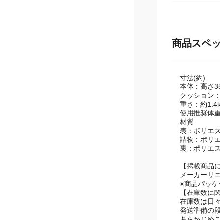
商品スペ
寸法(約)
本体：高さ35
クッション：4
重さ：約1.4k
使用推奨体重：
材質
表：ポリエス
詰物：ポリエ
裏：ポリエス
【掲載商品
メーカーリ
※商品パッ
【在庫数に
在庫数は日
発送準備の
あらかじめ