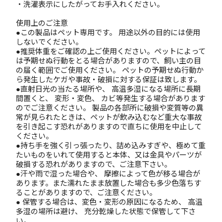
・洗濯表示にしたがってお手入れください。
使用上のご注意
●この製品はペット専用です。 用途以外の目的には使用
しないでください。
●推奨体重をご確認の上ご使用ください。ペットによって
は予期せぬ行動をとる場合がありますので、飼い主の目
の届く範囲でご使用ください。 ペットの予期せぬ行動か
ら発生したケガや事故・破損に対する保証は致します。
●直射日光の当たる場所や、 高温多湿になる場所に長期
間置くと、 変形・変色、 カビ等発生する場合があります
のでご注意ください。 製品の各部所に破損や変質等の異
常が見られたときは、ペットが飲み込むなど重大な事故
を引き起こす恐れがありますので直ちに使用を中止して
ください。
●持ち手を強く引っ張ったり、詰め込みすぎや、極めて重
たいものをいれて使用すると本体、又は金具やパーツが
破損する恐れがありますので、ご注意下さい。
●汗や雨で湿った場合や、 摩擦によって色が移る場合が
あります。また濡れたまま放置した場合も多少色落ちす
ることがありますので、ご注意ください。
● 保管する場合は、変色・変形の原因になるため、 高温
多湿の場所は避け、 充分乾燥した状態で保管して下さ
い。