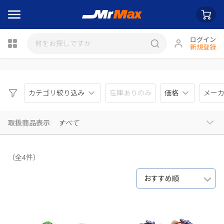
ログイン
新規登録
瓶詰
カテゴリ絞り込み
在庫ありのみ
価格
メー
取扱商品表示
すべて
（全4件）
おすすめ順