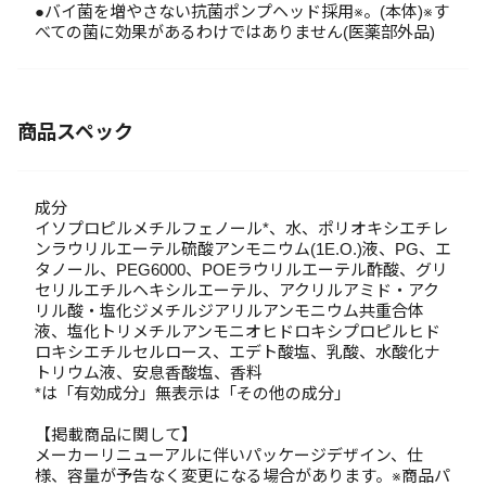
●バイ菌を増やさない抗菌ポンプヘッド採用※。(本体)※す
べての菌に効果があるわけではありません(医薬部外品)
商品スペック
成分
イソプロピルメチルフェノール*、水、ポリオキシエチレ
ンラウリルエーテル硫酸アンモニウム(1E.O.)液、PG、エ
タノール、PEG6000、POEラウリルエーテル酢酸、グリ
セリルエチルヘキシルエーテル、アクリルアミド・アク
リル酸・塩化ジメチルジアリルアンモニウム共重合体
液、塩化トリメチルアンモニオヒドロキシプロピルヒド
ロキシエチルセルロース、エデト酸塩、乳酸、水酸化ナ
トリウム液、安息香酸塩、香料
*は「有効成分」無表示は「その他の成分」
【掲載商品に関して】
メーカーリニューアルに伴いパッケージデザイン、仕
様、容量が予告なく変更になる場合があります。※商品パ