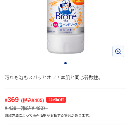
汚れも泡もスパッとオフ！素肌と同じ弱酸性。
369
15%off
¥
(税込¥
405
)
¥
439
（税込¥
482
）
受取方法によって販売価格が変動する場合があります。