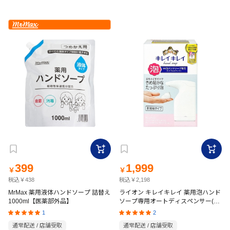
399
1,999
￥
￥
税込￥438
税込￥2,198
MrMax 薬用液体ハンドソープ 詰替え
ライオン キレイキレイ 薬用泡ハンド
1000ml【医薬部外品】
ソープ専用オートディスペンサー(詰
め替え用付)【医薬部外品】 200ml
1
2
通常配送 / 店舗受取
通常配送 / 店舗受取