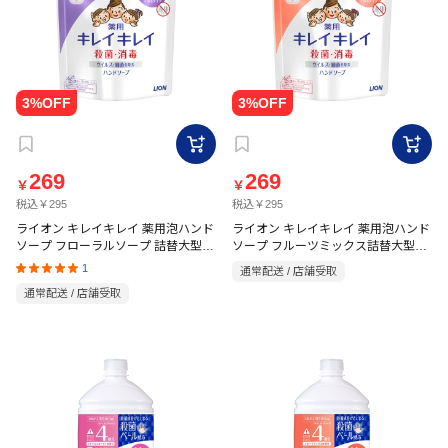
269
269
￥
￥
税込￥295
税込￥295
ライオン キレイキレイ 薬用泡ハンド
ライオン キレイキレイ 薬用泡ハンド
ソープ フローラルソープ 詰替大型
ソープ フルーツミックス詰替大型
【医薬部外品】 450ml
【医薬部外品】 450ml
1
通常配送 / 店舗受取
通常配送 / 店舗受取