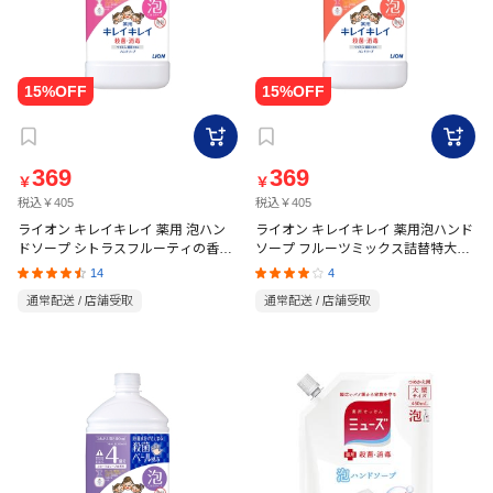
369
369
￥
￥
税込￥405
税込￥405
ライオン キレイキレイ 薬用 泡ハン
ライオン キレイキレイ 薬用泡ハンド
ドソープ シトラスフルーティの香り
ソープ フルーツミックス詰替特大
つめかえ用 特大サイズ【医薬部外
【医薬部外品】 800ml
14
4
品】 800ml
通常配送 / 店舗受取
通常配送 / 店舗受取