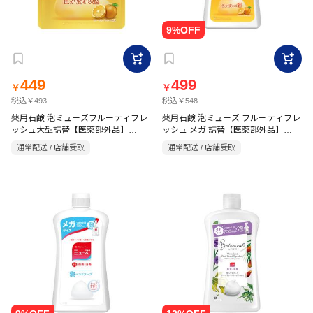
449
499
￥
￥
税込￥493
税込￥548
薬用石鹸 泡ミューズフルーティフレ
薬用石鹸 泡ミューズ フルーティフレ
ッシュ大型詰替【医薬部外品】
ッシュ メガ 詰替【医薬部外品】
450ml
700ml フルーティフレッシュ
通常配送 / 店舗受取
通常配送 / 店舗受取