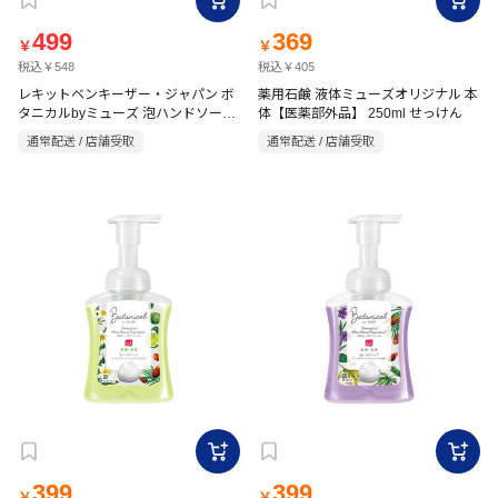
499
369
￥
￥
税込￥548
税込￥405
レキットベンキーザー・ジャパン ボ
薬用石鹸 液体ミューズオリジナル 本
タニカルbyミューズ 泡ハンドソープ
体【医薬部外品】 250ml せっけん
ホワイトリリー＆ベルガモット 詰替
通常配送 / 店舗受取
通常配送 / 店舗受取
用 メガサイズ700ml 【医薬部外品】
399
399
￥
￥