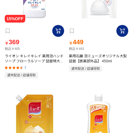
369
449
￥
￥
税込￥405
税込￥493
ライオン キレイキレイ 薬用泡ハンド
薬用石鹸 泡ミューズオリジナル大型
ソープ フローラルソープ 詰替特大
詰替【医薬部外品】 450ml
【医薬部外品】 800ml
7
通常配送 / 店舗受取
通常配送 / 店舗受取