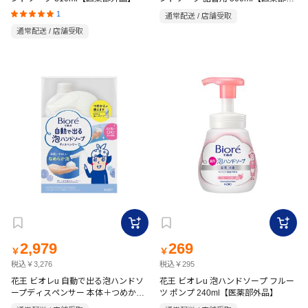
品】
1
通常配送 / 店舗受取
通常配送 / 店舗受取
2,979
269
￥
￥
税込￥3,276
税込￥295
花王 ビオレu 自動で出る泡ハンドソ
花王 ビオレu 泡ハンドソープ フルー
ープディスペンサー 本体＋つめかえ
ツ ポンプ 240ml【医薬部外品】
用 430ml【医薬部外品】