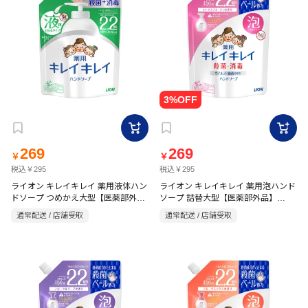
269
269
￥
￥
税込￥295
税込￥295
ライオン キレイキレイ 薬用液体ハン
ライオン キレイキレイ 薬用泡ハンド
ドソープ つめかえ大型【医薬部外
ソープ 詰替大型【医薬部外品】
450ml
品】 450ml
通常配送 / 店舗受取
通常配送 / 店舗受取