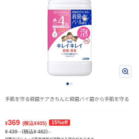
手肌を守る殺菌ケアきちんと殺菌バイ菌から手肌を守る
369
15%off
¥
(税込¥
405
)
¥
439
（税込¥
482
）