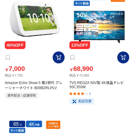
7,000
68,990
￥
￥
税込￥7,700
税込￥75,889
Amazon Echo Show 5 第3世代 グレ
TVS REGZA 50V型 4K液晶テレビ
50C350M
ーシャーホワイト B09B2RLPLV
1
通常配送 / 店舗受取
配送設置