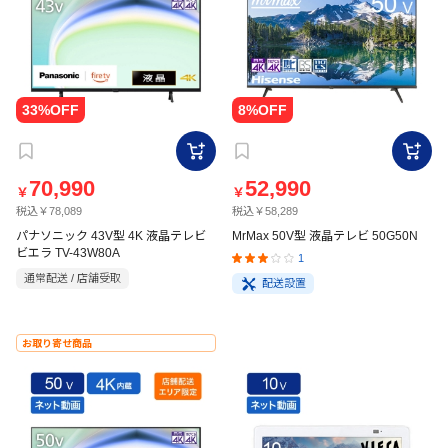
70,990
52,990
￥
￥
税込￥78,089
税込￥58,289
パナソニック 43V型 4K 液晶テレビ
MrMax 50V型 液晶テレビ 50G50N
ビエラ TV-43W80A
1
通常配送 / 店舗受取
配送設置
お取り寄せ商品