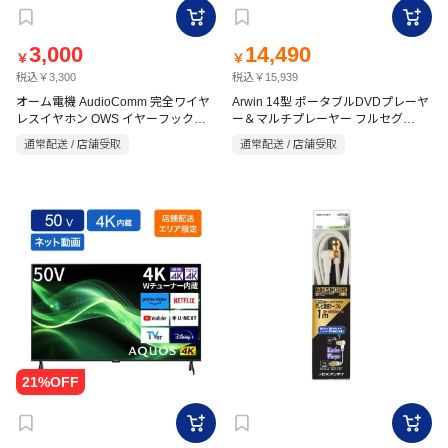
3,000
14,490
￥
￥
税込￥3,300
税込￥15,939
オーム電機 AudioComm 完全ワイヤ
Arwin 14型 ポータブルDVDプレーヤ
レスイヤホン OWS イヤーフック型
ー＆マルチプレーヤー フルセグ
APD-145F
ブラック HP-W610N-K
通常配送 / 店舗受取
通常配送 / 店舗受取