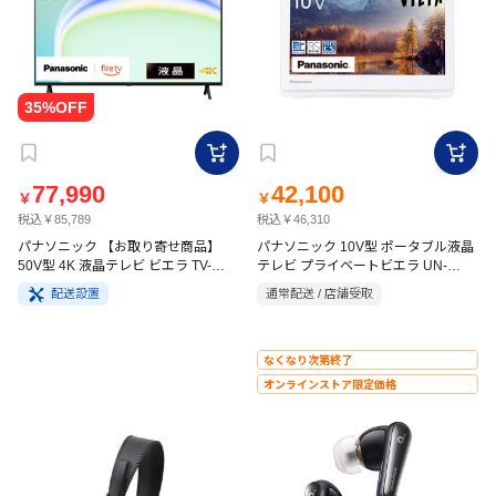
77,990
42,100
￥
￥
税込￥85,789
税込￥46,310
パナソニック 【お取り寄せ商品】
パナソニック 10V型 ポータブル液晶
50V型 4K 液晶テレビ ビエラ TV-
テレビ プライベートビエラ UN-
50W80A
10E11-W
配送設置
通常配送 / 店舗受取
なくなり次第終了
オンラインストア限定価格