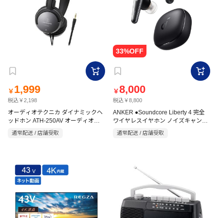
1,999
8,000
￥
￥
税込￥2,198
税込￥8,800
オーディオテクニカ ダイナミックヘ
ANKER ●Soundcore Liberty 4 完全
ッドホン ATH-250AV オーディオテ
ワイヤレスイヤホン ノイズキャンセ
クニカ
リング A3953N11 ミッドナイトブラ
通常配送 / 店舗受取
通常配送 / 店舗受取
ック