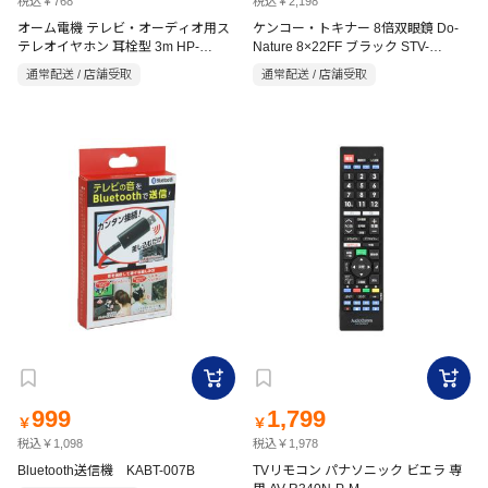
税込￥768
税込￥2,198
オーム電機 テレビ・オーディオ用ス
ケンコー・トキナー 8倍双眼鏡 Do-
テレオイヤホン 耳栓型 3m HP-
Nature 8×22FF ブラック STV-
B302N
B08FBB
通常配送 / 店舗受取
通常配送 / 店舗受取
999
1,799
￥
￥
税込￥1,098
税込￥1,978
Bluetooth送信機 KABT-007B
TVリモコン パナソニック ビエラ 専