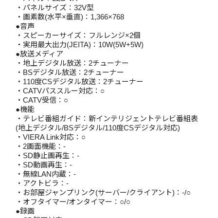
・パネルサイズ：32V型
・画素数(水平×垂直)：1,366×768
●音声
・スピーカーサイズ：フルレンジ×2個
・実用最大出力(JEITA)：10W(5W+5W)
●放送メディア
・地上デジタル放送：2チューナー
・BSデジタル放送：2チューナー
・110度CSデジタル放送：2チューナー
・CATVパススルー対応：○
・CATV受信：○
●機能
・テレビ番組ガイド：新インテリジェントテレビ番組表
(地上デジタル/BSデジタル/110度CSデジタル対応)
・VIERA Link対応：○
・2画面機能：-
・SD静止画再生：-
・SD動画再生：-
・無線LAN内蔵：-
・アクトビラ：-
・お部屋ジャンプリンク(サーバー/クライアント)：-/○
・オフタイマー/オンタイマー：○/○
●録画