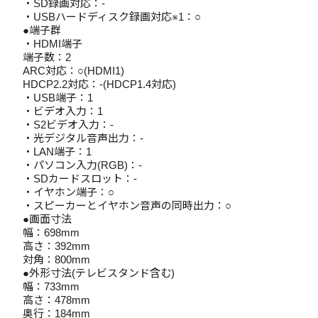
・SD録画対応：-
・USBハードディスク録画対応※1：○
●端子群
・HDMI端子
端子数：2
ARC対応：○(HDMI1)
HDCP2.2対応：-(HDCP1.4対応)
・USB端子：1
・ビデオ入力：1
・S2ビデオ入力：-
・光デジタル音声出力：-
・LAN端子：1
・パソコン入力(RGB)：-
・SDカードスロット：-
・イヤホン端子：○
・スピーカーとイヤホン音声の同時出力：○
●画面寸法
幅：698mm
高さ：392mm
対角：800mm
●外形寸法(テレビスタンド含む)
幅：733mm
高さ：478mm
奥行：184mm