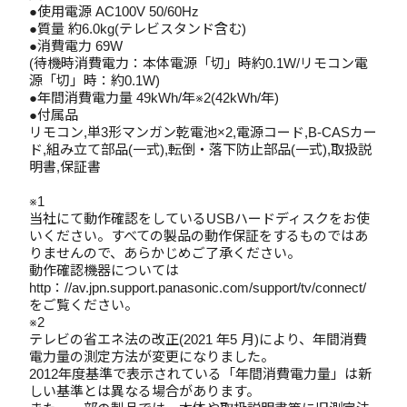
●使用電源 AC100V 50/60Hz
●質量 約6.0kg(テレビスタンド含む)
●消費電力 69W
(待機時消費電力：本体電源「切」時約0.1W/リモコン電
源「切」時：約0.1W)
●年間消費電力量 49kWh/年※2(42kWh/年)
●付属品
リモコン,単3形マンガン乾電池×2,電源コード,B-CASカー
ド,組み立て部品(一式),転倒・落下防止部品(一式),取扱説
明書,保証書
※1
当社にて動作確認をしているUSBハードディスクをお使
いください。すべての製品の動作保証をするものではあ
りませんので、あらかじめご了承ください。
動作確認機器については
http：//av.jpn.support.panasonic.com/support/tv/connect/
をご覧ください。
※2
テレビの省エネ法の改正(2021 年5 月)により、年間消費
電力量の測定方法が変更になりました。
2012年度基準で表示されている「年間消費電力量」は新
しい基準とは異なる場合があります。