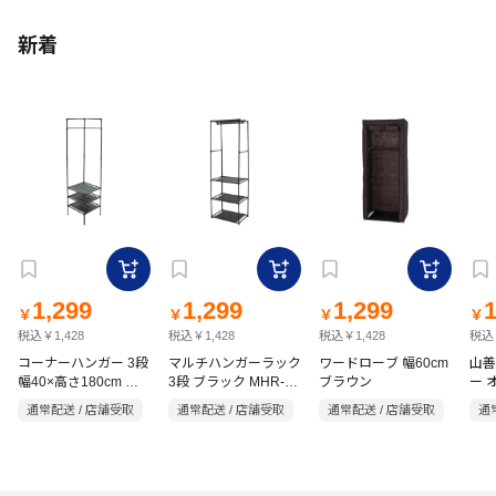
新着
1,299
1,299
1,299
1
￥
￥
￥
￥
税込￥1,428
税込￥1,428
税込￥1,428
税込￥
コーナーハンガー 3段
マルチハンガーラック
ワードローブ 幅60cm
山善
幅40×高さ180cm ブ
3段 ブラック MHR-
ブラウン
ー 
52BK
ラック MHR-CR40BK
75
通常配送 / 店舗受取
通常配送 / 店舗受取
通常配送 / 店舗受取
通
さ15