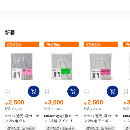
新着
2,500
3,000
2,500
3
￥
￥
￥
￥
税込￥2,750
税込￥3,300
税込￥2,750
税込￥
MrMax 遮光1級カーテ
MrMax 遮光1級カーテ
MrMax 遮光1級カーテ
Mr
ン 2枚組 グレー
ン 2枚組 アイボリー
ン 2枚組 アイボリー
ン 
100×178cm アジャス
100×200cm アジャス
100×178cm アジャス
10
通常配送 / 店舗受取
通常配送 / 店舗受取
通常配送 / 店舗受取
通