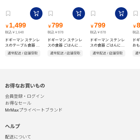
1,499
799
799
￥
￥
￥
￥
税込￥1,648
税込￥878
税込￥878
税込
ドギーマン ステンレ
ドギーマン ステンレ
ドギーマン ステンレ
ドギ
スのテーブル食器 犬
スの食器 ごはんにゃ
スの食器 ごはんにゃ
おも
用 S
わん 犬用 SS ダイナ
わん 犬用 SS ビスト
ボー
通常配送 / 店舗受取
通常配送 / 店舗受取
通常配送 / 店舗受取
通
ー
ロ
お得なお買いもの
会員登録・ログイン
お得なセール
MrMaxプライベートブランド
ヘルプ
配送について