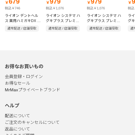
679
979
979
￥
￥
￥
￥
税込￥746
税込￥1,076
税込￥1,076
税込￥
ライオン デントヘル
ライオン システマ ハ
ライオン システマ ハ
ライ
ス 薬用ハミガキDX プ
グキプラス プレミア
グキプラス プレミア
グキ
レミアム すっきりと
ム ロイヤルハーブミ
ム フレッシュクリス
ム 
通常配送 / 店舗受取
通常配送 / 店舗受取
通常配送 / 店舗受取
通
した塩味 30g【医薬部
ント 95g
タルミント 95g
ティ
外品】
お得なお買いもの
会員登録・ログイン
お得なセール
MrMaxプライベートブランド
ヘルプ
配送について
ご注文のキャンセルについて
返品について