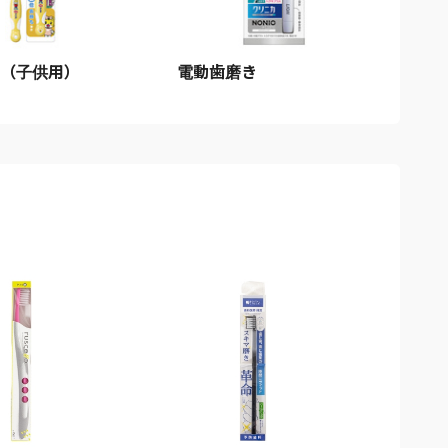
（子供用）
電動歯磨き