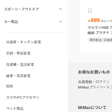
スポーツ・アウトドア
699
カー用品
￥
税込￥76
マルマンH&B 
極細 プラチナ 
通常配送 / 店舗
冷蔵庫・キッチン家電
空調・季節家電
洗濯機・生活家電
お得なお買いもの
健康・美容家電
会員登録・ログイン
照明
MrMaxプライベート
スマホ/PCアクセサリ
ペット用品
MrMaxについて