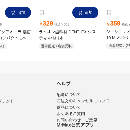
追加
追加
329
359
￥
￥
8
税込￥361
税込￥
アクアオーラ 濃密
ライオン歯科材 DENT. EX シス
ジーシー ルシ
コンパクト 1本
テマ 44M 1本
10 M ふつう
受取
通常配送 / 店舗受取
通常配送 / 
ヘルプ
配送について
ブランド
ご注文のキャンセルについて
返品について
よくあるご質問
お問い合わせ・ご意見
MrMax公式アプリ