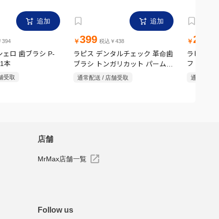
追加
追加
399
269
￥
￥
394
税込￥438
税
ェロ 歯ブラシ P-
ラピス デンタルチェック 革命歯
ラピス デ
 1本
ブラシ トンガリカット パームグ
フト 山形
リップ 1本
店舗受取
通常配送 / 店舗受取
通常配送 /
店舗
MrMax店舗一覧
Follow us