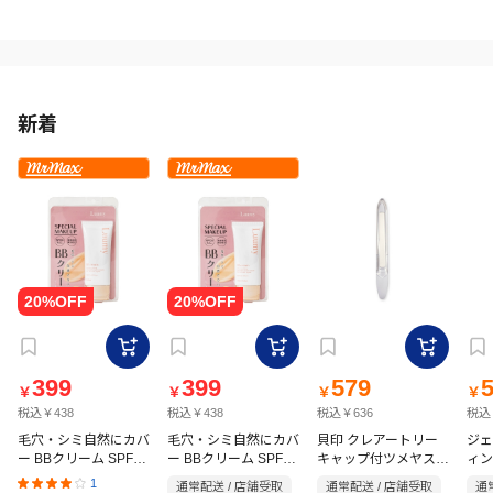
新着
399
399
579
￥
￥
￥
￥
税込￥438
税込￥438
税込￥636
税込
毛穴・シミ自然にカバ
毛穴・シミ自然にカバ
貝印 クレアートリー
ジェ
ー BBクリーム SPF24
ー BBクリーム SPF24
キャップ付ツメヤスリ
ィン
HC4006
PA＋＋ オークル 50g
PA＋＋ ライトオーク
ボリ
1
通常配送 / 店舗受取
通常配送 / 店舗受取
通