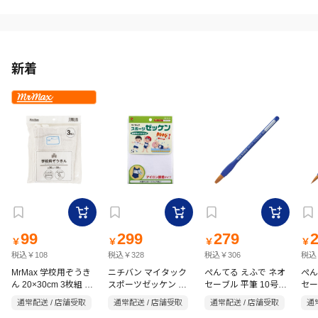
新着
99
299
279
￥
￥
￥
￥
税込￥108
税込￥328
税込￥306
税込
MrMax 学校用ぞうき
ニチバン マイタック
ぺんてる えふで ネオ
ぺん
ん 20×30cm 3枚組 ホ
スポーツゼッケン 手
セーブル 平筆 10号
セー
ワイト
書き用 大サイズ
(中) XZBNF-10
(中)
通常配送 / 店舗受取
通常配送 / 店舗受取
通常配送 / 店舗受取
通
(15×21cm)1枚入り ア