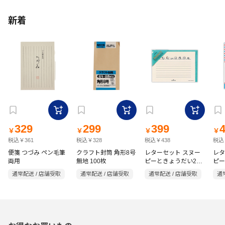
新着
329
299
399
￥
￥
￥
￥
税込￥361
税込￥328
税込￥438
税込
便箋 つづみ ペン毛筆
クラフト封筒 角形8号
レターセット スヌー
レタ
両用
無地 100枚
ピーときょうだい2
ピー
819347
通常配送 / 店舗受取
通常配送 / 店舗受取
通常配送 / 店舗受取
通