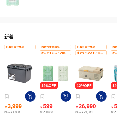
新着
お取り寄せ商品
お取り寄せ商品
お取り寄せ商品
お
オンラインストア限定
オンラインストア限定
オ
価格
価格
価
3,999
599
26,990
5
￥
￥
￥
￥
税込￥4,398
税込￥658
税込￥29,689
税込￥