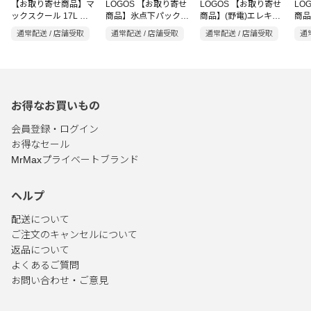
【お取り寄せ商品】マ
LOGOS 【お取り寄せ
LOGOS 【お取り寄せ
LO
ックスクール 17L チ
商品】氷点下パック・
商品】(野電)エレキャ
商品
ャコールグレー
ギャップディスク グ
ン・冷凍冷蔵庫 16-
ン・
通常配送 / 店舗受取
通常配送 / 店舗受取
通常配送 / 店舗受取
通
YMCB-17(CGY)
リーン
BF(-20℃～20℃) アイ
BF(
ボリー
ール
お得なお買いもの
会員登録・ログイン
お得なセール
MrMaxプライベートブランド
ヘルプ
配送について
ご注文のキャンセルについて
返品について
よくあるご質問
お問い合わせ・ご意見