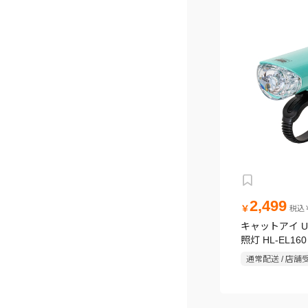
2,499
￥
税込￥
キャットアイ U
照灯 HL-EL1
リーン
通常配送 / 店舗