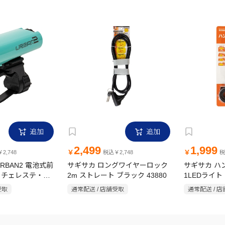
追加
追加
2,499
1,999
￥
￥
2,748
税込￥2,748
税
RBAN2 電池式前
サギサカ ロングワイヤーロック
サギサカ ハ
60 チェレステ・グ
2m ストレート ブラック 43880
1LEDライト 
イト 44426
受取
通常配送 / 店舗受取
通常配送 / 