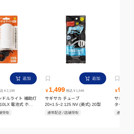
追加
追加
1,499
999
￥
￥
込￥2,198
税込￥1,648
税
ンドルライト 補助灯
サギサカ チューブ
サギサカ 
10LX 電池式 ホワ
20×1.5~2.125 NV (英式) 20型
タープ式 ブ
店舗受取
通常配送 / 店舗受取
通常配送 /