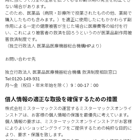
用に当たって万全の注意を払ってもなお副作用の発生を防止でき
ない場合があります。
このため、医薬品（病院・診療所で投薬されたものの他、薬局で
購入したものも含みます。）を適正に使用したにもかかわらず副
作用による一定の健康被害が生じた場合に医療費等の給付を行
い、これにより被害者の救済を図ろうというのが医薬品副作用被
害救済制度です。
（独立行政法人 医薬品医療機器総合機構HPより）
お問い合わせ先
独立行政法人 医薬品医療機器総合機構 救済制度相談窓口
Tel:0120-149-931
月～金（祝日・年末年始を除く）9：00-17：00
個人情報の適正な取扱を確保するための措置
株式会社ミスターマックスの運営するミスターマックスオンライ
ンストアは、お客様の個人情報の保護を最優先に考えています。
個人情報の要求は、ミスターマックスオンラインストアがお客様
によりよいショッピングライフをご提供するための純粋な目的に
より、要求・保護を致します。