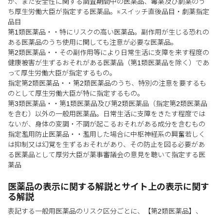
が、まだ安全性に関する調査期間中の医薬品、毒薬及び劇薬のう
ち厚生労働大臣が指定する医薬品。※スイッチ直後品目・劇薬指定
品目
第1類医薬品・・特にリスクの高い医薬品。副作用が生じる恐れの
ある医薬品のうち使用に関しても注意が必要な医薬品。
第2類医薬品・・その副作用等により日常生活に支障を来す程度の
健康被害が生ずるおそれがある医薬品（第1類医薬品を除く）であ
って厚生労働大臣が指定するもの。
指定第2類医薬品・・第2類医薬品のうち、特別の注意を要するも
のとして厚生労働大臣が特に指定するもの。
第3類医薬品・・第1類医薬品及び第2類医薬品（指定第2類医薬品
を含む）以外の一般用医薬品。日常生活に支障をきたす程度では
ないが、身体の変調・不調が起こるおそれがある成分を含むもの
指定濫用防止医薬品・・濫用した場合に中枢神経系の興奮若しく
は抑制又は幻覚を生ずるおそれがあり、その防止を図る必要があ
る医薬品として厚労大臣が薬事審議会の意見を聴いて指定する医
薬品
医薬品の表示に関する解説とサイト上の表示に関す
る解説
表記する一般用医薬品のリスク区分ごとに、【第2類医薬品】、