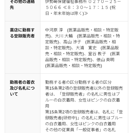
その他の連絡
伊勢崎保健福祉事務所 ０２７０－２５－
先
５０６６ ≪８：３０～１７：１５ (祝
日・年末年始は除く)≫
薬店に勤務す
中河原 淳 (医薬品販売・相談・特定販
る登録販売者
売)、大川 大輔 (医薬品販売・相談・特
定販売)、高山 渉子 (医薬品販売・相
談・特定販売)、大浦 寛史 (医薬品販
売・相談・特定販売)、室谷 教子 (医薬
品販売・相談・特定販売)、俵山 英明
(医薬品販売・相談・特定販売)
勤務者の着衣
勤務する者の区分勤務する者の区分
及び名札につ
第15条第2項の登録販売者以外の登録販売
いて
者は、「登録販売者」の名札に男性はブ
ルーの白衣着用、女性はピンクの白衣着
用
第15条第2項の登録販売者は、名札に「登
録販売者(研修中)」の名札に男性はブルー
の白衣着用、女性はピンクの白衣着用
その他の従業員「一般従事者」の名札