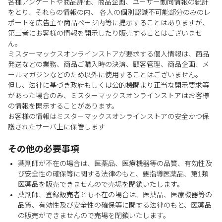
各種アンケートや商品評価、商品企画、ユーザー動向情報の統計
をとり、それらの情報の内、 各人の個別認識不可能部分のみのレ
ポートを広告主や商品ページ内等に提示することはありますが、
第三者にお客様の情報を開示したり販売することはございませ
ん。
ミスターマックスオンラインストアが要求する個人情報は、商品
発送などの業務、商品ご購入時の決済、顧客管理、商品企画、メ
ールマガジンなどのため以外に使用することはございません。
但し、法律に基づき政府もしくは公的機関より正当な開示要求等
があった場合のみ、ミスターマックスオンラインストアはお客様
の情報を開示することがあります。
お客様の情報はミスターマックスオンラインストアの安全かつ保
護されたサーバ上に保管します
その他の必要事項
薬剤師が不在の場合は、医薬品、医療機器等の品質、有効性及
び安全性の確保等に関する法律のもと、要指導医薬品、第1類
医薬品を販売できませんので売場を閉鎖いたします。
薬剤師、登録販売者とも不在の場合は、医薬品、医療機器等の
品質、有効性及び安全性の確保等に関する法律のもと、医薬品
の販売ができませんので売場を閉鎖いたします。