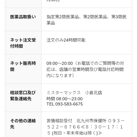
医薬品取扱い
指定第2類医薬品、第2類医薬品、第3類医
薬品
ネット注文受
注文のみ24時間可能
付時間
ネット販売時
09:00～20:00（お電話でのご質問等の対
間
応は、店舗の営業時間及び電話対応時間
内になります）
相談窓口及び
ミスターマックス 小倉北店
緊急連絡先
時間 08:00～23:00
TEL 093-583-6675
その他の連絡
苦情相談受付 北九州市保健所 ０９３－
先
５２２－８７６６≪８：３０ー１７：１
５ (祝日・年末年始は除く)≫