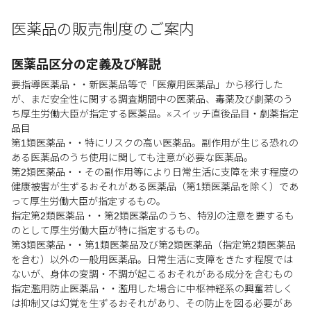
医薬品の販売制度のご案内
医薬品区分の定義及び解説
要指導医薬品・・新医薬品等で「医療用医薬品」から移行した
が、まだ安全性に関する調査期間中の医薬品、毒薬及び劇薬のう
ち厚生労働大臣が指定する医薬品。※スイッチ直後品目・劇薬指定
品目
第1類医薬品・・特にリスクの高い医薬品。副作用が生じる恐れの
ある医薬品のうち使用に関しても注意が必要な医薬品。
第2類医薬品・・その副作用等により日常生活に支障を来す程度の
健康被害が生ずるおそれがある医薬品（第1類医薬品を除く）であ
って厚生労働大臣が指定するもの。
指定第2類医薬品・・第2類医薬品のうち、特別の注意を要するも
のとして厚生労働大臣が特に指定するもの。
第3類医薬品・・第1類医薬品及び第2類医薬品（指定第2類医薬品
を含む）以外の一般用医薬品。日常生活に支障をきたす程度では
ないが、身体の変調・不調が起こるおそれがある成分を含むもの
指定濫用防止医薬品・・濫用した場合に中枢神経系の興奮若しく
は抑制又は幻覚を生ずるおそれがあり、その防止を図る必要があ