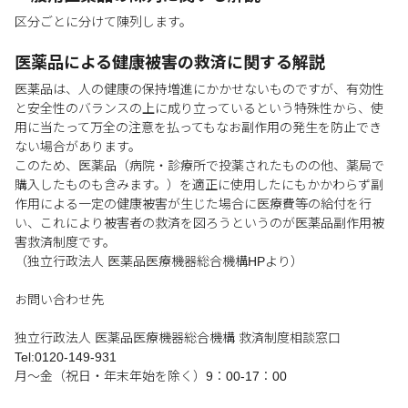
区分ごとに分けて陳列します。
医薬品による健康被害の救済に関する解説
医薬品は、人の健康の保持増進にかかせないものですが、有効性
と安全性のバランスの上に成り立っているという特殊性から、使
用に当たって万全の注意を払ってもなお副作用の発生を防止でき
ない場合があります。
このため、医薬品（病院・診療所で投薬されたものの他、薬局で
購入したものも含みます。）を適正に使用したにもかかわらず副
作用による一定の健康被害が生じた場合に医療費等の給付を行
い、これにより被害者の救済を図ろうというのが医薬品副作用被
害救済制度です。
（独立行政法人 医薬品医療機器総合機構HPより）
お問い合わせ先
独立行政法人 医薬品医療機器総合機構 救済制度相談窓口
Tel:0120-149-931
月～金（祝日・年末年始を除く）9：00-17：00