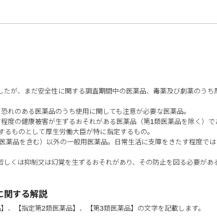
したが、まだ安全性に関する調査期間中の医薬品、毒薬及び劇薬のうち
る恐れのある医薬品のうち使用に関しても注意が必要な医薬品。
す程度の健康被害が生ずるおそれがある医薬品（第1類医薬品を除く）で
要するものとして厚生労働大臣が特に指定するもの。
2類医薬品を含む）以外の一般用医薬品。日常生活に支障をきたす程度で
若しくは抑制又は幻覚を生ずるおそれがあり、その防止を図る必要があ
に関する解説
】、【指定第2類医薬品】、【第3類医薬品】の文字を記載します。