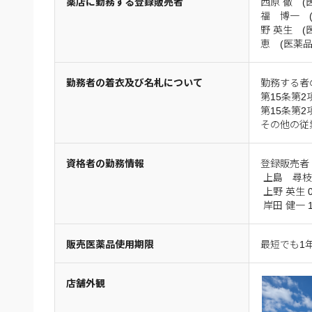
薬店に勤務する登録販売者
西原 徹 
福 博一 
野 英生 
恵 (医薬
勤務者の着衣及び名札について
勤務する者
第15条第
第15条第
その他の従
資格者の勤務情報
登録販売者（2
上島 尋枝 0
上野 英生 0
岸田 健一 1
販売医薬品使用期限
最短でも1
店舗外観