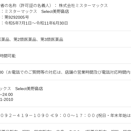
者の名称（許可証の名義人）： 株式会社ミスターマックス
：ミスターマックス Select美野島店
第9292005号
：令和5年7月1日～令和11年6月30日
医薬品、第2類医薬品、第3類医薬品
4時間可能
～20:00（お電話でのご質問等の対応は、店舗の営業時間及び電話対応時間
クス Select美野島店
～24:00
51-2010
 ０９２－４１９－１０９０ ≪９：００～１７：００ (祝日・年末年始は