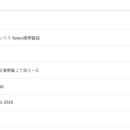
クス Select美野島店
区美野島２丁目５－６
00
51-2010