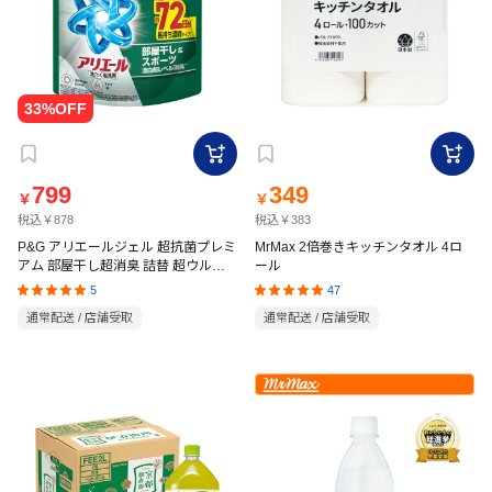
799
349
￥
￥
税込￥878
税込￥383
P&G アリエールジェル 超抗菌プレミ
MrMax 2倍巻きキッチンタオル 4ロ
アム 部屋干し超消臭 詰替 超ウルト
ール
ラジャンボ 1720g
5
47
通常配送 / 店舗受取
通常配送 / 店舗受取