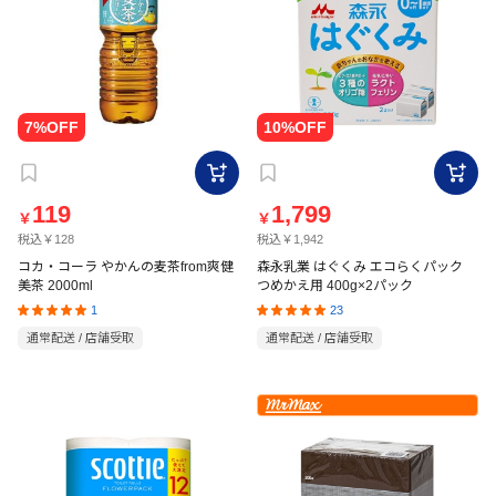
119
1,799
￥
￥
税込￥128
税込￥1,942
コカ・コーラ やかんの麦茶from爽健
森永乳業 はぐくみ エコらくパック
美茶 2000ml
つめかえ用 400g×2パック
1
23
通常配送 / 店舗受取
通常配送 / 店舗受取