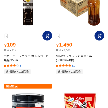
109
1,450
￥
￥
税込￥117
税込￥1,566
コカ・コーラ カフェ ボトルコーヒー
MrMax ラベルレス 麦茶 1箱
無糖 950ml
(500ml×24本)
3
51
通常配送 / 店舗受取
通常配送 / 店舗受取