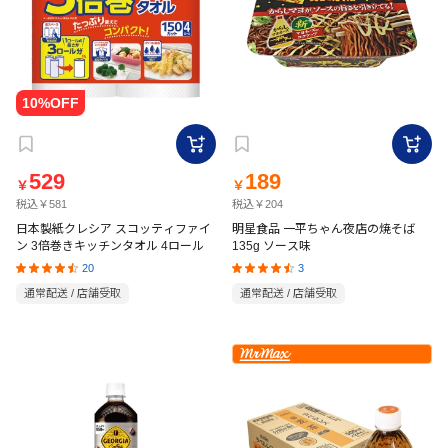
529
189
￥
￥
税込￥581
税込￥204
日本製紙クレシア スコッティファイ
明星食品 一平ちゃん夜店の焼そば
ン 3倍巻きキッチンタオル 4ロール
135g ソース味
20
3
通常配送 / 店舗受取
通常配送 / 店舗受取