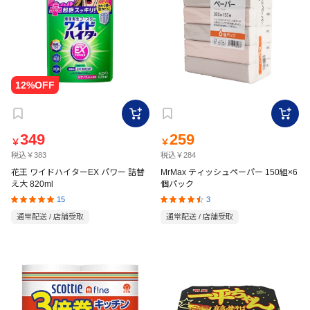
349
259
￥
￥
税込￥383
税込￥284
花王 ワイドハイターEX パワー 詰替
MrMax ティッシュペーパー 150組×6
え大 820ml
個パック
15
3
通常配送 / 店舗受取
通常配送 / 店舗受取