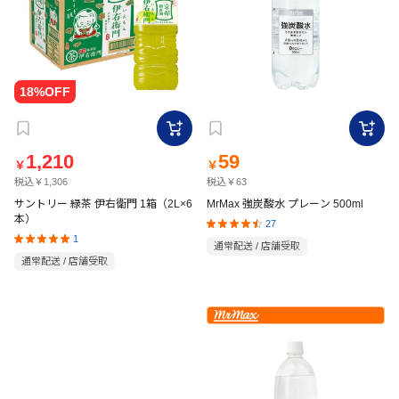
1,210
59
￥
￥
税込￥1,306
税込￥63
サントリー 緑茶 伊右衛門 1箱（2L×6
MrMax 強炭酸水 プレーン 500ml
本）
27
1
通常配送 / 店舗受取
通常配送 / 店舗受取