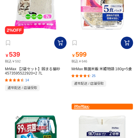
539
599
￥
￥
税込￥592
税込￥646
MrMax 【2袋セット】固まる猫砂
MrMax 無菌米飯 米姫物語 180g×5食
4573595522920×2 7L
25
14
通常配送 / 店舗受取
通常配送 / 店舗受取