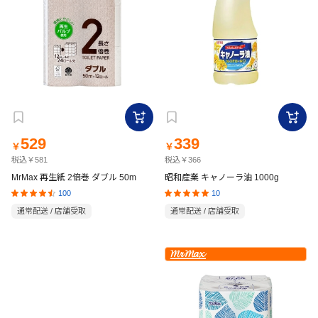
529
339
￥
￥
税込￥581
税込￥366
MrMax 再生紙 2倍巻 ダブル 50m
昭和産業 キャノーラ油 1000g
100
10
通常配送 / 店舗受取
通常配送 / 店舗受取