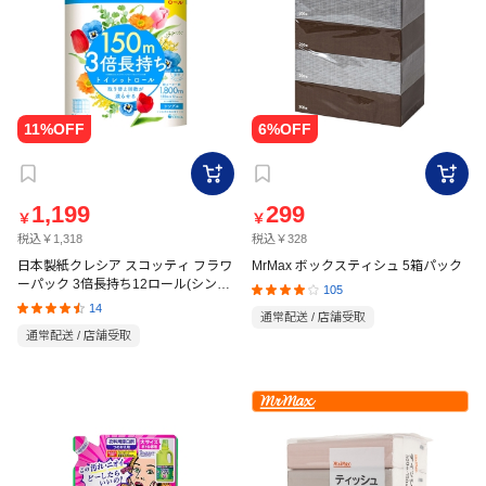
1,199
299
￥
￥
税込￥1,318
税込￥328
日本製紙クレシア スコッティ フラワ
MrMax ボックスティシュ 5箱パック
ーパック 3倍長持ち12ロール(シング
105
ル)くつろぎの花の香り
14
通常配送 / 店舗受取
通常配送 / 店舗受取