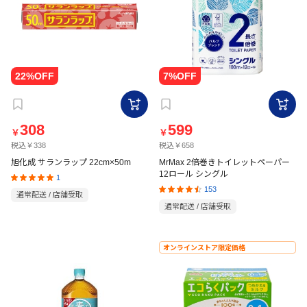
308
599
￥
￥
税込￥338
税込￥658
旭化成 サランラップ 22cm×50m
MrMax 2倍巻きトイレットペーパー
12ロール シングル
1
153
通常配送 / 店舗受取
通常配送 / 店舗受取
オンラインストア限定価格