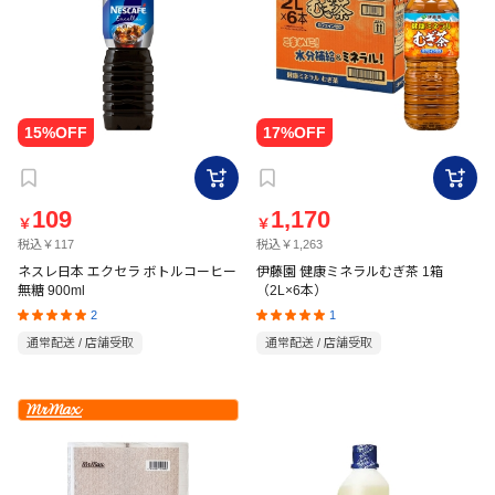
109
1,170
￥
￥
税込￥117
税込￥1,263
ネスレ日本 エクセラ ボトルコーヒー
伊藤園 健康ミネラルむぎ茶 1箱
無糖 900ml
（2L×6本）
2
1
通常配送 / 店舗受取
通常配送 / 店舗受取