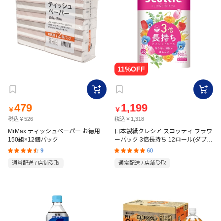
479
1,199
￥
￥
税込￥526
税込￥1,318
MrMax ティッシュペーパー お徳用
日本製紙クレシア スコッティ フラワ
150組×12個パック
ーパック 3倍長持ち 12ロール(ダブ
ル)くつろぎの花の香り
9
60
通常配送 / 店舗受取
通常配送 / 店舗受取