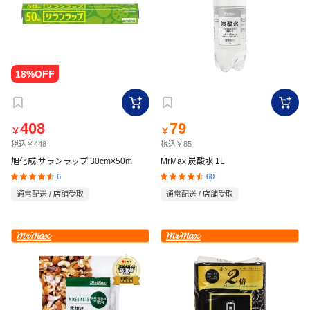
408
79
￥
￥
税込￥448
税込￥85
旭化成 サランラップ 30cm×50m
MrMax 炭酸水 1L
6
60
通常配送 / 店舗受取
通常配送 / 店舗受取