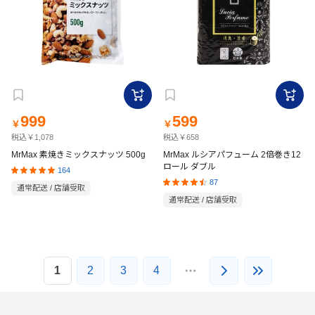
999
599
￥
￥
税込￥1,078
税込￥658
MrMax 素焼きミックスナッツ 500g
MrMax ルシアパフューム 2倍巻き12
ロール ダブル
164
87
通常配送 / 店舗受取
通常配送 / 店舗受取
1
2
3
4