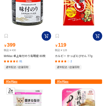
399
119
￥
￥
税込￥430
税込￥128
MrMax 卓上味付のり有明産 80枚
カルビー かっぱえびせん 77g
81
2
通常配送 / 店舗受取
通常配送 / 店舗受取