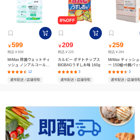
599
209
259
￥
￥
￥
税込￥658
税込￥225
税込￥284
MrMax 除菌ウェットティ
カルビー ポテトチップス
MrMax ティッシ
ッシュ ノンアルコールタ
BIGBAGうすしお味 160g
ー 150組×6個パッ
イプ 60枚×8個パック
12
3
3
通常配送 / 店舗受取
通常配送 / 店舗受取
通常配送 / 店舗受