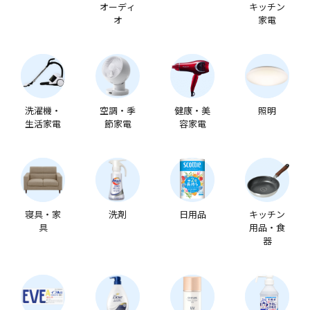
オーディ
キッチン
オ
家電
洗濯機・
空調・季
健康・美
照明
生活家電
節家電
容家電
寝具・家
洗剤
日用品
キッチン
具
用品・食
器