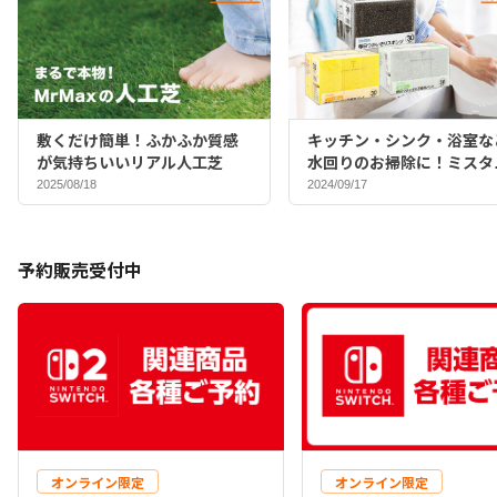
敷くだけ簡単！ふかふか質感
キッチン・シンク・浴室な
が気持ちいいリアル人工芝
水回りのお掃除に！ミスタ
マックスバイヤーおすすめ
2025/08/18
2024/09/17
ポンジ♪
予約販売受付中
オンライン限定
オンライン限定