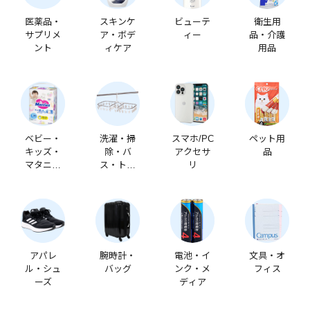
医薬品・
スキンケ
ビューテ
衛生用
サプリメ
ア・ボデ
ィー
品・介護
ント
ィケア
用品
ベビー・
洗濯・掃
スマホ/PC
ペット用
キッズ・
除・バ
アクセサ
品
マタニテ
ス・トイ
リ
ィ
レ
アパレ
腕時計・
電池・イ
文具・オ
ル・シュ
バッグ
ンク・メ
フィス
ーズ
ディア