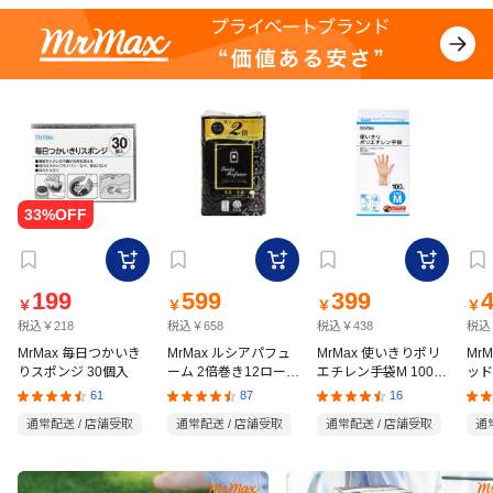
199
599
399
￥
￥
￥
￥
税込￥218
税込￥658
税込￥438
税込
MrMax 毎日つかいき
MrMax ルシアパフュ
MrMax 使いきりポリ
Mr
りスポンジ 30個入
ーム 2倍巻き12ロール
エチレン手袋M 100枚
ッド
ダブル
入
の猫
61
87
16
通常配送 / 店舗受取
通常配送 / 店舗受取
通常配送 / 店舗受取
通