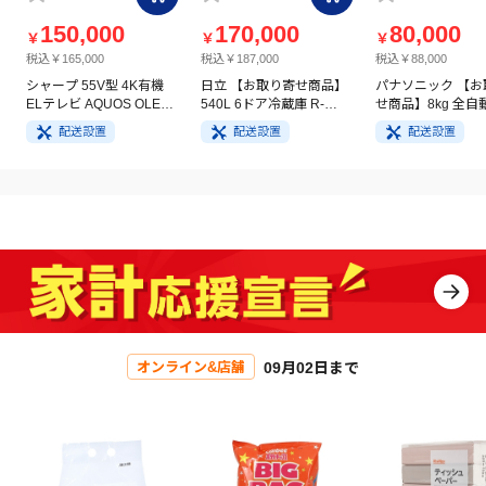
150,000
170,000
80,000
￥
￥
￥
税込￥165,000
税込￥187,000
税込￥88,000
シャープ 55V型 4K有機
日立 【お取り寄せ商品】
パナソニック 【お
ELテレビ AQUOS OLED
540L 6ドア冷蔵庫 R-
せ商品】8kg 全自
4T-C55GQ3
HW54V(N) ライトゴール
洗濯機 NA-FA8H5
配送設置
配送設置
配送設置
ド
イト
09月02日まで
オンライン&店舗