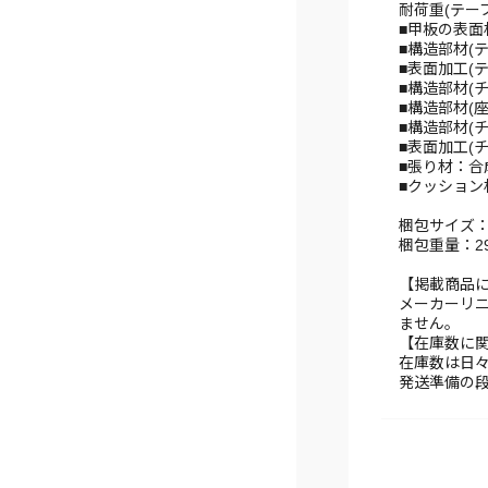
耐荷重(テーブ
■甲板の表面
■構造部材(
■表面加工(
■構造部材(
■構造部材(
■構造部材(
■表面加工(
■張り材：合成
■クッション
梱包サイズ：幅 
梱包重量：29.
【掲載商品
メーカーリ
ません。
【在庫数に
在庫数は日
発送準備の