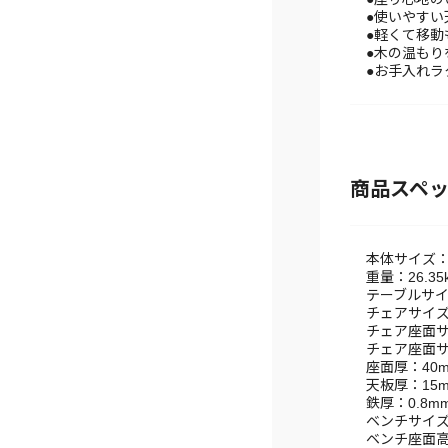
●使いやすい
●軽くて移動
●木の温もり
●お手入れラ
商品スペ
本体サイズ：幅
重量：26.35
テーブルサイズ
チェアサイズ：W
チェア座面サ
チェア座面サイ
座面厚：40
天板厚：15
鉄厚：0.8m
ベンチサイズ：
ベンチ座面高