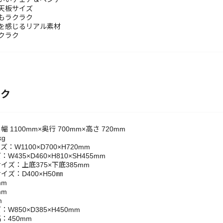
天板サイズ
もラクラク
を感じるリアル素材
クラク
ック
 1100mm×奥行 700mm×高さ 720mm
kg
：W1100×D700×H720mm
435×D460×H810×SH455mm
イズ：上底375×下底385mm
ズ：D400×H50㎜
mm
mm
m
W850×D385×H450mm
：450mm