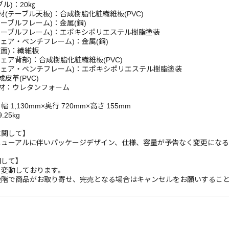
ル)：20㎏
材(テーブル天板)：合成樹脂化粧繊維板(PVC)
テーブルフレーム)：金属(鋼)
テーブルフレーム)：エポキシポリエステル樹脂塗装
チェア・ベンチフレーム)：金属(鋼)
座面)：繊維板
チェア背部)：合成樹脂化粧繊維板(PVC)
チェア・ベンチフレーム)：エポキシポリエステル樹脂塗装
皮革(PVC)
材：ウレタンフォーム
1,130mm×奥行 720mm×高さ 155mm
25kg
に関して】
ニューアルに伴いパッケージデザイン、仕様、容量が予告なく変更になる
関して】
々変動しております。
段階で商品がお取り寄せ、完売となる場合はキャンセルをお願いするこ