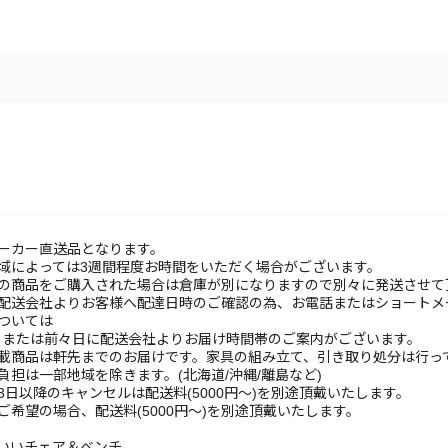
ーカー直送品となります。
域によっては3週間程度お時間をいただく場合がございます。
他の商品をご購入された場合は倉庫が別になりますので別々に発送させて
に配送会社よりお客様へ配達日時のご確認の為、お電話またはショートメ
ついては
日または前々日に配送会社よりお届け時間帯のご案内がございます。
掲載商品は軒先までのお届けです。家具の組み立て、引き取り処分は行っ
負担は一部地域を除きます。(北海道/沖縄/離島など)
3日以降のキャンセルは配送料(5000円～)を別途頂戴いたします。
ご希望の場合、配送料(5000円～)を別途頂戴いたします。
いいチェア＆ベンチ