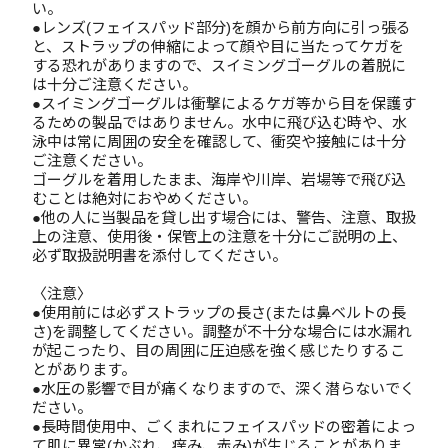
い。
●レンズ(フェイスパッド部分)を顔から前方向に引っ張る
と、ストラップの伸縮によって顔や目に当たってケガを
する恐れがありますので、スイミングゴーグルの着脱に
は十分ご注意ください。
●スイミングゴーグルは衝撃によるケガ等から目を保護す
るための製品ではありません。水中に飛び込む時や、水
泳中は常に周囲の安全を確認して、衝突や接触には十分
ご注意ください。
ゴーグルを着用したまま、海岸や川岸、岩場等で飛び込
むことは絶対におやめください。
●他の人に当製品を貸し出す場合には、警告、注意、取扱
上の注意、使用後・保管上の注意を十分にご説明の上、
必ず取扱説明書を添付してください。
〈注意〉
●使用前には必ずストラップの長さ(または鼻ベルトの長
さ)を調整してください。調整が不十分な場合には水漏れ
が起こったり、目の周囲に圧迫感を強く感じたりするこ
とがあります。
●水圧の影響で目が痛くなりますので、深く潜らないでく
ださい。
●長時間使用中、ごくまれにフェイスパッドの密着によっ
て肌に異常(かぶれ、痒み、赤み)が生じることがありま