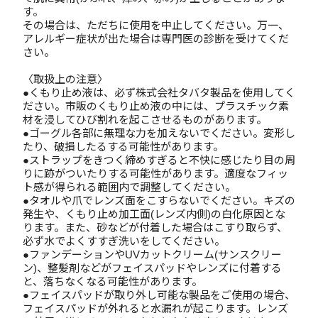
す。
その場合は、ただちに使用を中止してください。万一、
アレルギー症状が出た場合は専門医の診断を受けてくだ
さい。
〈取扱上の注意〉
●くもり止め液は、必ず株式会社タバタ製品を使用してく
ださい。市販のくもり止め液の中には、プラスチック素
材を浸してひび割れを起こさせるものがあります。
●ゴーグル各部に無理な力を加えないでください。変形し
たり、破損したるする可能性があります。
●ストラップをきつく締めすぎると不快に感じたり目の周
りに跡がついたりする可能性があります。適度なフィッ
ト感が得られる範囲内で調整してください。
●タオルや爪でレンズ面をこすらないでください。キズの
発生や、くもり止め加工面(レンズ内側)の白化原因とな
ります。また、砂などが付着した場合はこすり取らず、
必ず水でよくすすぎ洗いをしてください。
●ファンデーションやUVカットクリーム(サンスクリー
ン)、整髪剤などがフェイスパッドやレンズに付着する
と、落ちなくなる可能性があります。
●フェイスパッドが取り外し可能な製品をご使用の場合、
フェイスパッドが外れると水漏れが起こります。レンズ