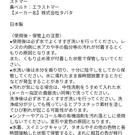
ストマー
鼻ベルト：エラストマー
【メーカー名】株式会社タバタ
日本製
〈使用後・保管上の注意〉
●使用後は必ず水でよくすすぎ洗いを行ってください。レ
ンズの内側に水アカや手の脂分等の汚れが付着するとく
もりの原因となります。
また、くもり止め液が付着した状態で保管しないでくだ
さい。
●水洗い後は水分を振り切り、十分に陰干しをしてから保
管してください。水に濡れたまま長時間放置するとカビ
などが発生することがあります。
●汚れが気になる場合は、中性洗剤をうすめて入れた水
(メーカー指定の食器洗い同等)で洗ってください。
洗浄後は必ず水でよくすすぎ洗いを行ってください。洗
浄成分が少しでも残っているとプラスチック素材を浸し
てひび割れが起こる可能性があります。
●シンナーやアルコール等の有機溶剤を汚れ落としに使用
しないでください。変形や変色の原因となります。
●水着、スイミングキャップ、タオルやその他の色物と長
時間接触した状態で保管すると、まれに相互の色が移行