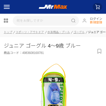
ログイン
新規登録
トップ
スポーツ・アウトドア
水泳用品・プール
ゴーグル
ジュニア ゴー
瓶詰
ジュニア ゴーグル 4～9歳 ブルー
商品コード：
4983608169781