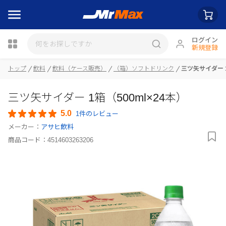
ログイン
新規登録
トップ
飲料
飲料（ケース販売）
（箱）ソフトドリンク
三ツ矢サイダー 1
瓶詰
三ツ矢サイダー 1箱（500ml×24本）
5.0
1件のレビュー
メーカー：
アサヒ飲料
商品コード：
4514603263206