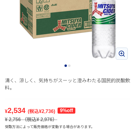
清く、涼しく、気持ちがスーッと澄みわたる国民的炭酸飲
料。
2,534
9%off
¥
(税込¥
2,736
)
¥
2,756
（税込¥
2,976
）
受取方法によって販売価格が変動する場合があります。