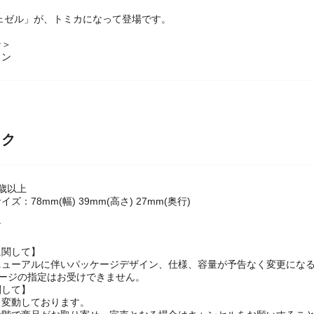
ェゼル」が、トミカになって登場です。
ン＞
ョン
ック
歳以上
ズ：78mm(幅) 39mm(高さ) 27mm(奥行)
Y
に関して】
ニューアルに伴いパッケージデザイン、仕様、容量が予告なく変更にな
ケージの指定はお受けできません。
関して】
々変動しております。