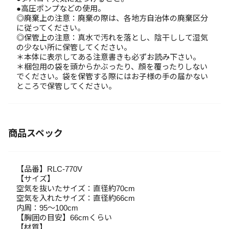
●高圧ポンプなどの使用。
◎廃棄上の注意：廃棄の際は、各地方自治体の廃棄区分
に従ってください。
◎保管上の注意：真水で汚れを落とし、陰干しして湿気
の少ない所に保管してください。
＊本体に表示してある注意書きも必ずお読み下さい。
＊梱包用の袋を頭からかぶったり、顔を覆ったりしない
でください。袋を保管する際にはお子様の手の届かない
ところで保管してください。
商品スペック
【品番】RLC-770V
【サイズ】
空気を抜いたサイズ：直径約70cm
空気を入れたサイズ：直径約66cm
内周：95～100cm
【胸囲の目安】66cmくらい
【材質】