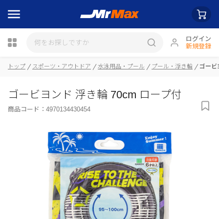
ログイン
新規登録
瓶詰
トップ
スポーツ・アウトドア
水泳用品・プール
プール・浮き輪
ゴービヨ
ゴービヨンド 浮き輪 70cm ロープ付
商品コード：
4970134430454