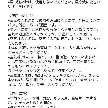
●風の強い時は、使用しないでください。風や波に流され
やすく危険です。
〈使用上の注意〉
●空気の入れ過ぎは破損の原因になります。外周部にシワ
が少し残るくらいが適量です。
●炎天下に置くと本体が柔らかくなる場合がありますが、
空気の追加注入はひかえるか、少量にしてください。
●空気注入の際は、空気注入口に表示された番号順に入れ
てください。
本体に内蔵する空気室は手で触れて、入り具合を確かめ
ながら注入してください。
●空気栓(せん)は、栓と弁の二重構造になっていますが、
弁は空気の急激なもれを防ぐ補助弁で、空気を完全に止
めるものではありません。
必ず栓をしっかり差し込んでご使用ください。
●空気注入後は、栓(せん)をしっかりと差し込み、さらに
本体内部に強く押し込んでご使用ください。栓がきつい
時は、少しぬらして差し込んでください。
〈禁止事項〉
●岩角やくい、砂利、貝殻、ガラス片、金属片、木片な
ど、とがったものとの接触。
●タバコや火気に近づけること。