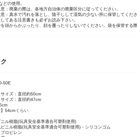
などの使用。
注意：廃棄の際は、各地方自治体の廃棄区分に従ってください。
注意：真水で汚れを落とし、陰干しして湿気の少ない所に保管してくだ
示してある注意書きも必ずお読み下さい。
袋を頭からかぶったり、顔を覆ったりしないでください。袋を保管する
ック
-50E
サイズ：直径約50cm
サイズ：直径約47cm
5cm
】54cmくらい
ニル樹脂(玩具安全基準適合可塑剤使用)
ビニル樹脂(玩具安全基準適合可塑剤使用)・シリコンゴム
リプロピレン