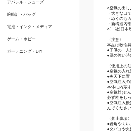
アパレル・シューズ
○空気の出
・大きな口
腕時計・バッグ
・ぬくのも
・新構造内
電池・インク・メディア
○(一社)日
ゲーム・ホビー
〈注意〉
本品は救命
●子供の一
ガーデニング・DIY
●風の強い
〈使用上の
●空気の入
●炎天下に
●空気注入
本体に内蔵
●空気栓(せ
必ず栓をし
●空気注入後
んでくださ
〈禁止事項
●岩角やく
●タバコや火