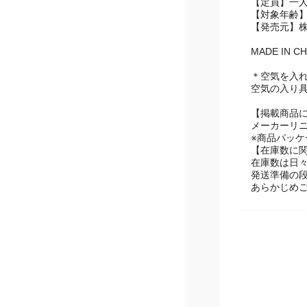
【定員】一
【対象年齢】
【発売元】
MADE IN CH
＊空気を入
空気の入り
【掲載商品
メーカーリ
※商品パッ
【在庫数に
在庫数は日
発送準備の
あらかじめ