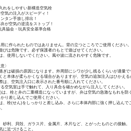
し入れをしやすい新構造空気栓
で空気の注入がスピーディ！
カンタン手放し排出！
部弁が空気の逆流をストップ！
本玩具協会・玩具安全基準合格
具用に作られたものではありません。背の立つところでご使用ください
人遊びは危険です。必ず保護者のもとで遊ばせてください。
時は、使用しないでください。風や波に流されやすく危険です。
注意〉
れ過ぎは破損の原因になります。外周部にシワが少し残るくらいが適量で
置くと本体が柔らかくなる場合がありますが、空気の追加注入はひかえる
の際は、空気注入口に表示された番号順に入れてください。
する空気室は手で触れて、入り具合を確かめながら注入してください。
ん)は、栓と弁の二重構造になっていますが、弁は空気の急激なもれを
っかり差し込んでご使用ください。
は、栓(せん)をしっかりと差し込み、さらに本体内部に強く押し込ん
い。
〉
い、砂利、貝殻、ガラス片、金属片、木片など、とがったものとの接触。
気に近づけること。