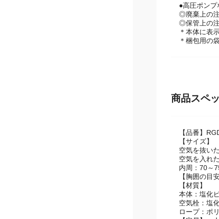
●高圧ポンプ
◎廃棄上の
◎保管上の
＊本体に表
＊梱包用の
商品スペ
【品番】RGD
【サイズ】
空気を抜いた
空気を入れた
内周：70～7
【胸囲の目安
【材質】
本体：塩化ビ
空気栓：塩化
ロープ：ポ